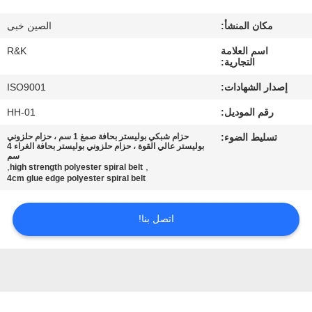
مكان المنشأ:
الصين خبى
مراقبة
اسم العلامة
R&K
الجودة
التجارية:
إصدار الشهادات:
ISO9001
اتصل
رقم الموديل:
HH-01
بنا
تسليط الضوء:
حزام شبكي بوليستر بحافة صمغ 1 سم ، حزام حلزوني
بوليستر عالي القوة ، حزام حلزوني بوليستر بحافة الغراء 4
سم
أخبار
,
,
high strength polyester spiral belt
4cm glue edge polyester spiral belt
اطلب
اتصل بنا!
اقتباس
خريطة
الموقع