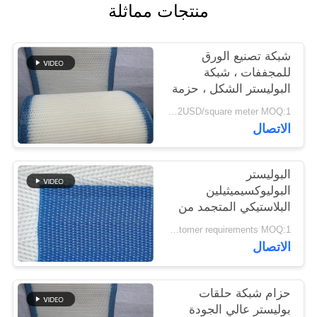
منتجات مماثلة
PRIVACY
شبكة تصنيع الورق
POLICY
للمجففات ، شبكة
البوليستر الشكل ، حزمة
شبكة غسل البولب
1.4-2USD/square meter MOQ:1 متر مربع
الاتصال
البوليستر
البوليوكسيميثيلين
البلاستيكي المتجمد من
الجودة الغذائية الشبكة
According to customer requirements MOQ:1 متر
المنسوجة الحلزونية برج
الاتصال
وصلة الناقل الشبكة
المطبقة محرك الجفاف
الحزام
حزام شبكة حلقات
بوليستر عالي الجودة