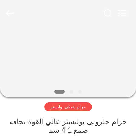
Hebei
Reking
Wire
Mesh
Co.,Ltd.
All
Rights
Reserved.
منزل،
بيت
منتجات
معلومات
عنا
حزام شبكي بوليستر
جولة
في
حزام حلزوني بوليستر عالي القوة بحافة
صمغ 1-4 سم
المعمل