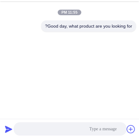
11:55 PM
مراقبة
الجودة
Good day, what product are you looking for?
اتصل
بنا
أخبار
اطلب
اقتباس
حزام سير مرن مسطح من الفولاذ المقاوم للصدأ 304 الصف لنقل
ملفات تعريف الارتباط والخبز
شقة فليكس الحزام الناقل
2024-12-03
46 الرؤى
خريطة
الموقع