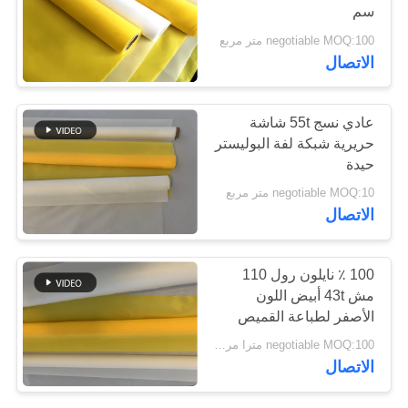
سم
negotiable MOQ:100 متر مربع
PRIVACY
114
الاتصال
POLICY
شقة فليكس الحزام
عادي نسج 55t شاشة
الناقل
حريرية شبكة لفة البوليستر
حيدة
negotiable MOQ:10 متر مربع
الاتصال
96
100 ٪ نايلون رول 110
مش 43t أبيض اللون
حزام متوازن مركب
الأصفر لطباعة القميص
negotiable MOQ:100 مترا مربعا
الاتصال