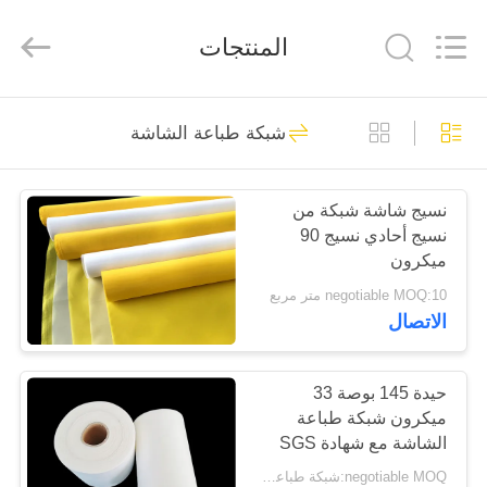
Hebei
Reking
Wire
المنتجات
Mesh
Co.,Ltd.
All
Rights
Reserved.
منزل،
149
شبكة طباعة الشاشة
بيت
حزام سير شبكة
الأسلاك
نسيج شاشة شبكة من
منتجات
نسيج أحادي نسيج 90
ميكرون
معلومات
negotiable MOQ:10 متر مربع
الاتصال
عنا
99
جولة
حيدة 145 بوصة 33
حزام شبكة دوامة
ميكرون شبكة طباعة
في
الشاشة مع شهادة SGS
المعمل
negotiable MOQ:شبكة طباعة الشاشة الحرارية 50 متر / متر