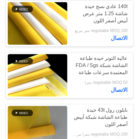
140t عادي نسج حيدة
شاشة 1.25 متر عرض
37
أبيض أصفر اللون
negotiable MOQ:100 متر مربع
حزام ناقل لوحة
الاتصال
عالية التوتر حيدة طباعة
الشاشة شبكة FDA / Sgs
المعتمدة سرعات طباعة
أسرع
47
negotiable MOQ:50 مترا
الاتصال
سيور ناقلة PTFE
نايلون رول 43t حيدة
طباعة الشاشة شبكة أبيض
أصفر اللون
negotiable MOQ:100 مترا مربعا