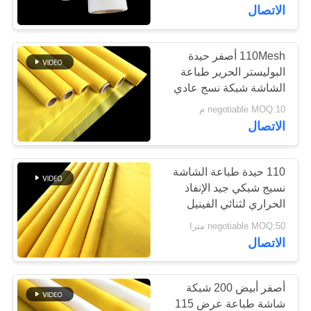
الاتصال
مراقبة
الجودة
110Mesh أصفر حيدة
86
البوليستر الحرير طباعة
حزام شبكة أسلاك
الشاشة شبكة نسج عادي
اتصل
negotiable MOQ:10 م
مسطحة
بنا
الاتصال
أخبار
110 حيدة طباعة الشاشة
نسيج شبكي جيد الإنفاذ
الحراري لثنائي الفينيل
154
اطلب
متعدد الكلور
negotiable MOQ:50 مترا
حزام سير شبكة
اقتباس
الاتصال
سلسلة
خريطة
أصفر أبيض 200 شبكة
الموقع
شاشة طباعة عرض 115