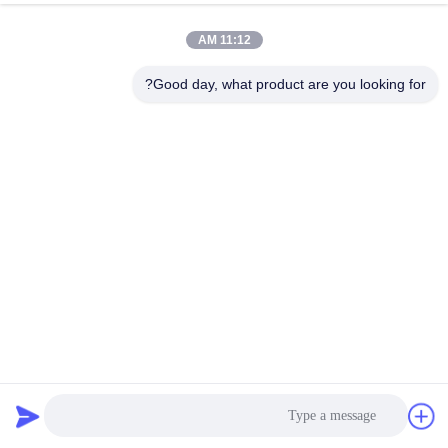
11:12 AM
مراقبة
الجودة
Good day, what product are you looking for?
اتصل
بنا
أخبار
اطلب
اقتباس
شقة فليكس الحزام الناقل
2024-12-05
38 الرؤى
خريطة
الموقع