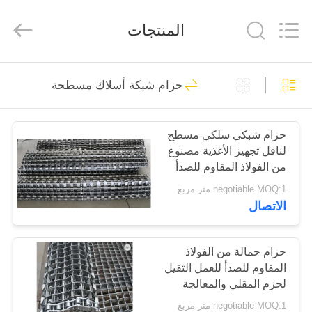
Hebei
Reking
Wire
المنتجات
Mesh
Co.,Ltd.
All
Rights
Reserved.
منزل،
149
حزام شبكة أسلاك مسطحة
بيت
حزام سير شبكة
الأسلاك
حزام شبكي سلكي مسطح
منتجات
لناقل تجهيز الأغذية مصنوع
من الفولاذ المقاوم للصدأ
معلومات
حزام منسوج متوازن
negotiable MOQ:1 متر مربع
مقاوم لدرجات الحرارة
الاتصال
عنا
العالية
99
جولة
حزام حمالة من الفولاذ
حزام شبكة دوامة
المقاوم للصدأ للعمل الثقيل
في
لحزم المقلي والمعالجة
المعمل
الحرارية
negotiable MOQ:1 متر مربع