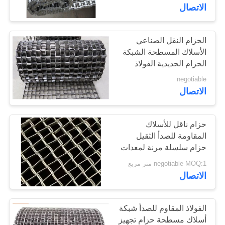
الاتصال
مراقبة
الجودة
الحزام النقل الصناعي
86
الأسلاك المسطحة الشبكة
حزام شبكة أسلاك
الحزام الحديدية الفولاذ
اتصل
المقاوم للصدأ الحزام
negotiable
مسطحة
الحديدية للتجميد الخبز
بنا
الاتصال
جفاف وغسيل خط
أخبار
حزام ناقل للأسلاك
المقاومة للصدأ الثقيل
حزام سلسلة مرنة لمعدات
154
اطلب
التجفيف الصناعية
negotiable MOQ:1 متر مربع
حزام سير شبكة
اقتباس
الاتصال
سلسلة
خريطة
الفولاذ المقاوم للصدأ شبكة
الموقع
أسلاك مسطحة حزام تجهيز