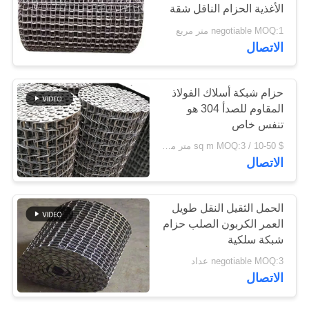
الأغذية الحزام الناقل شقة
فليكس سلك حزام لتجفيف
negotiable MOQ:1 متر مربع
PRIVACY
التبريد الغسيل
114
الاتصال
POLICY
شقة فليكس الحزام
حزام شبكة أسلاك الفولاذ
الناقل
المقاوم للصدأ 304 هو
تنفس خاص
$ 10-50 / sq m MOQ:3 متر مربع
الاتصال
96
الحمل الثقيل النقل طويل
العمر الكربون الصلب حزام
حزام متوازن مركب
شبكة سلكية
negotiable MOQ:3 عداد
الاتصال