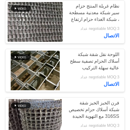
نظام غربلة المنتج حزام
سير شبكة معدنية مسطحة
37
، شبكة الغذاء حزام ارتفاع
الكربون الصلب
negotiable MOQ:3 عداد
حزام ناقل لوحة
الاتصال
اللوحة نقل شقة شبكة
أسلاك الحزام تصفية سطح
عالية سهلة التركيب
47
negotiable MOQ:3 عداد
الاتصال
سيور ناقلة PTFE
فرن الخبز الخبز شقة
شبكة أسلاك حزام تخصيص
316SS مع التهوية الجيدة
negotiable MOQ:3 عداد