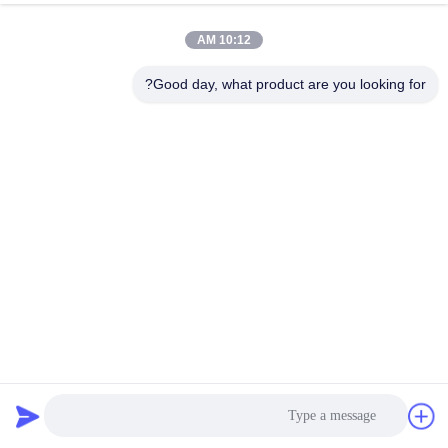
10:12 AM
مراقبة
الجودة
Good day, what product are you looking for?
اتصل
بنا
أخبار
اطلب
اقتباس
نظام غربلة المنتج حزام سير شبكة معدنية مسطحة ، شبكة الغذاء
حزام ارتفاع الكربون الصلب
حزام شبكة أسلاك مسطحة
2025-08-01
106 الرؤى
خريطة
الموقع