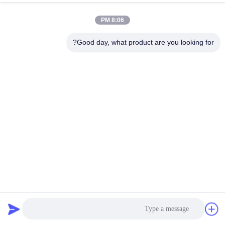
8:06 PM
مراقبة
الجودة
Good day, what product are you looking for?
اتصل
بنا
أخبار
اطلب
اقتباس
4m البوليستر الصحافة تصفية النسيج
حزام شبكي بوليستر
2025-08-01
خريطة
الموقع