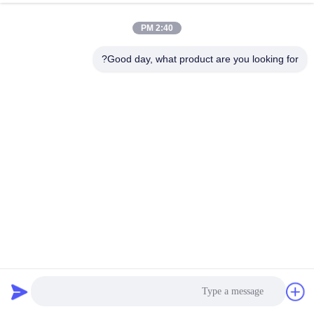
2:40 PM
مراقبة
الجودة
Good day, what product are you looking for?
اتصل
بنا
أخبار
اطلب
اقتباس
مكافحة التآكل 316 الفولاذ المقاوم للصدأ نسج الأسلاك القماش
لالفريزر زلابية
حزام سير شبكة سلسلة
2024-12-06
38 الرؤى
خريطة
الموقع