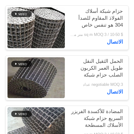
حزام شبكة أسلاك
PRIVACY
الفولاذ المقاوم للصدأ
POLICY
304 هو تنفس خاص
$ 10-50 / sq m MOQ:3 متر مربع
الاتصال
الحمل الثقيل النقل
طويل العمر الكربون
الصلب حزام شبكة
سلكية
negotiable MOQ:3 عداد
الاتصال
المضادة للأكسدة الفريزر
السريع حزام شبكة
الأسلاك المسطحة