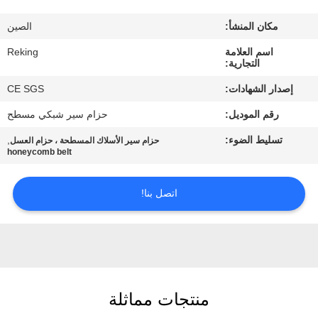
مكان المنشأ:
الصين
مراقبة
اسم العلامة
Reking
الجودة
التجارية:
إصدار الشهادات:
CE SGS
اتصل
رقم الموديل:
حزام سير شبكي مسطح
بنا
تسليط الضوء:
,
حزام سير الأسلاك المسطحة ، حزام العسل
honeycomb belt
أخبار
اتصل بنا!
اطلب
اقتباس
خريطة
منتجات مماثلة
الموقع