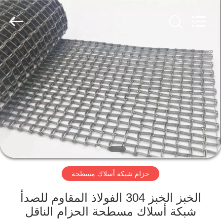
Hebei
Reking
Wire
Mesh
Co.,Ltd.
All
Rights
Reserved.
منزل،
بيت
منتجات
معلومات
عنا
حزام شبكة أسلاك مسطحة
جولة
في
الخبز الخبز 304 الفولاذ المقاوم للصدأ
شبكة أسلاك مسطحة الحزام الناقل
المعمل