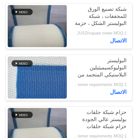
شبكة تصنيع الورق
PRIVACY
للمجففات ، شبكة
البوليستر الشكل ، حزمة
POLICY
شبكة غسل البولب
1.4-2USD/square meter MOQ:1 متر مربع
الاتصال
البوليستر
البوليوكسيميثيلين
البلاستيكي المتجمد من
الجودة الغذائية الشبكة
According to customer requirements MOQ:1 متر
المنسوجة الحلزونية برج
الاتصال
وصلة الناقل الشبكة
المطبقة محرك الجفاف
الحزام
حزام شبكة حلقات
بوليستر عالي الجودة
حزام شبكة حلقات
بوليستر 100٪ حزام
According to customer requirements MOQ:1 متر