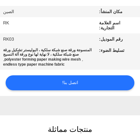
مكان المنشأ:
الصين
مراقبة
اسم العلامة
RK
الجودة
التجارية:
رقم الموديل:
RK03
اتصل
تسليط الضوء:
المنسوجة ورقة صنع شبكة سلكية ، البوليستر تشكيل ورقة
بنا
صنع شبكة سلكية ، لا نهاية لها نوع ورقة آلة النسيج
,
,
polyester forming paper making wire mesh
endless type paper machine fabric
أخبار
اتصل بنا!
اطلب
اقتباس
خريطة
منتجات مماثلة
الموقع