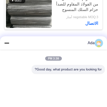
من الفولاذ المقاوم للصدأ
حزام السلك المنسوج
negotiable MOQ:3 أمتار
الاتصال
Ada
فئات شعبية
جميع
3:38 PM
حزام سير شبكة
حزام شبكة دوامة
الأسلاك
Good day, what product are you looking for?
حزام شبكة أسلاك
حزام سير شبكة
مسطحة
سلسلة
شقة فليكس الحزام
حزام متوازن مركب