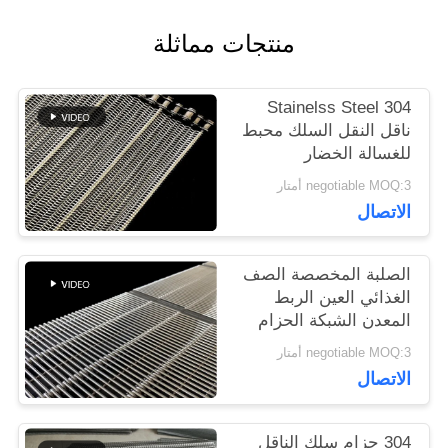
اقتباس
منتجات مماثلة
خريطة
304 Stainelss Steel
ناقل النقل السلك محبط
الموقع
للغسالة الخضار
negotiable MOQ:3 أمتار
PRIVACY
الاتصال
POLICY
الصلبة المخصصة الصف
الغذائي العين الربط
المعدن الشبكة الحزام
الناقل
negotiable MOQ:3 أمتار
الاتصال
304 حزام سلك الناقل