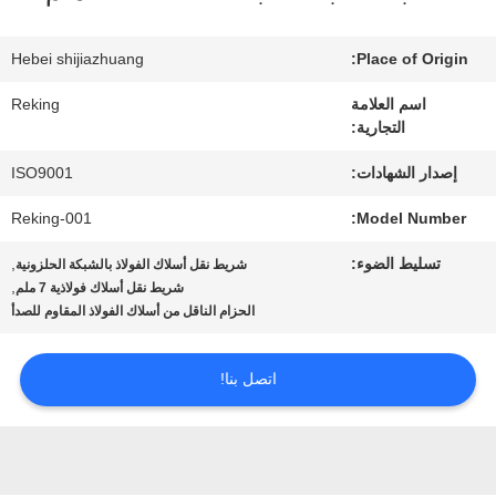
في
المعمل
Hebei shijiazhuang
Place of Origin:
اسم العلامة
Reking
التجارية:
مراقبة
إصدار الشهادات:
ISO9001
الجودة
Reking-001
Model Number:
اتصل
تسليط الضوء:
,
شريط نقل أسلاك الفولاذ بالشبكة الحلزونية
,
شريط نقل أسلاك فولاذية 7 ملم
بنا
الحزام الناقل من أسلاك الفولاذ المقاوم للصدأ
اتصل بنا!
أخبار
اطلب