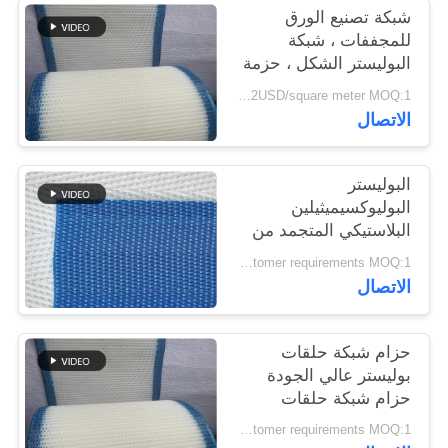
شبكة تصنيع الورق
للمجففات ، شبكة
PRIVACY
البوليستر الشكل ، حزمة
POLICY
شبكة غسل البولب
1.4-2USD/square meter MOQ:1 متر مربع
الاتصال
البوليستر
البوليوكسيميثيلين
البلاستيكي المتجمد من
الجودة الغذائية الشبكة
According to customer requirements MOQ:1 متر
المنسوجة الحلزونية برج
الاتصال
وصلة الناقل الشبكة
المطبقة محرك الجفاف
الحزام
حزام شبكة حلقات
بوليستر عالي الجودة
حزام شبكة حلقات
بوليستر 100٪ حزام
According to customer requirements MOQ:1 متر
شبكة مرشح بوليستر،