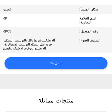
مكان المنشأ:
الصين
مراقبة
اسم العلامة
RK
الجودة
التجارية:
رقم الموديل:
RK03
اتصل
تسليط الضوء:
,
آلة تشكيل شريط ناقل بالبوليستر الشبكي
بنا
,
حزمة نقل الشبكة البوليستر لصنع الورق
آلة تصنيع الورق حزام شبكة بوليستر
أخبار
اتصل بنا!
اطلب
اقتباس
منتجات مماثلة
خريطة
الموقع