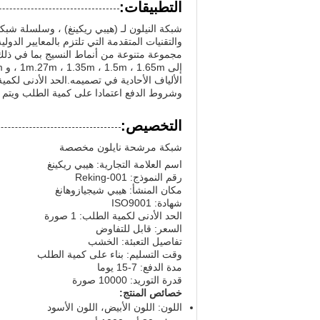
التطبيقات:
الألياف الأحادية في تصميمه.الحد الأدنى لكم
وشروط الدفع اعتمادا على كمية الطلب ويتم عا
التخصيص:
شبكة مرشحة نايلون مخصصة
اسم العلامة التجارية: هيبي ريكينغ
رقم النموذج: Reking-001
مكان المنشأ: هيبي شيجيازوهانغ
شهادة: ISO9001
الحد الأدنى لكمية الطلب: 1 صورة
السعر: قابل للتفاوض
تفاصيل التعبئة: الخشب
وقت التسليم: بناء على كمية الطلب
مدة الدفع: 7-15 يوما
قدرة التوريد: 10000 صورة
خصائص المنتج:
اللون: اللون الأبيض، اللون الأسود