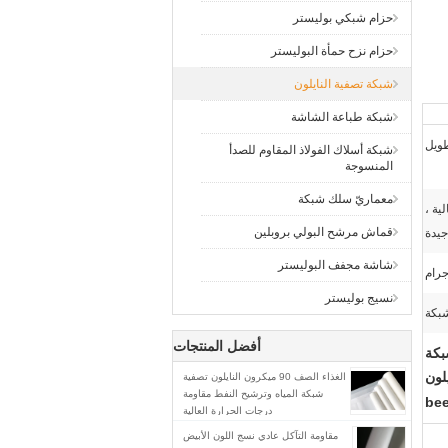
حزام شبكي بوليستر
حزام نزح حمأة البوليستر
شبكة تصفية النايلون
شبكة طباعة الشاشة
ويل
شبكة أسلاك الفولاذ المقاوم للصدأ
المنسوجة
معماريّ سلك شبكة
ية ،
قماش مرشح البولي بروبلين
جيدة
شاشة مجفف البوليستر
نسيج بوليستر
أفضل المنتجات
صفية البيرة 50 ميكرون شبكة
يلون
الغذاء الصف 90 ميكرون النايلون تصفية
شبكة المياه وترشيح النفط مقاومة
bee
درجات الحرارة العالية
مقاومة التآكل عادي نسج اللون الأبيض