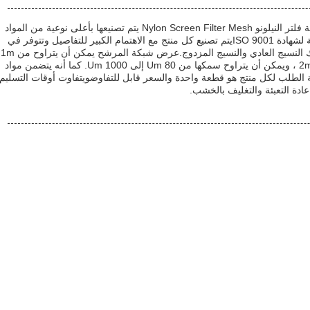
شبكة النيلون لـ (هيبي ريكينغ) ، وسلسلة شبكة فلتر النيلونو Nylon Screen Filter Mesh يتم تصنيعها بأعلى نوعية من المواد
والتقنيات المتقدمة التي تلتزم بالمعايير الدولية لشهادة ISO 9001يتم تصنيع كل منتج مع الاهتمام الكبير للتفاصيل وتتوفر في
مجموعة متنوعة من أنماط النسيج بما في ذلك النسيج العادي والنسيج المزدوج.عرض شبكة المرشح يمكن أن يتراوح من 1m
إلى 1m.27m ، 1.35m ، 1.5m ، 1.65m ، و 2m ، ويمكن أن يتراوح سمكها من 80 Um إلى 1000 Um. كما أنه يتضمن مواد
ية الطلب لكل منتج هو قطعة واحدة والسعر قابل للتفاوضويتفاوت أوقات التسليم
دة التعبئة والتغليف بالخشب.