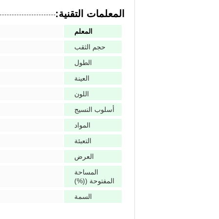
المعلمات التقنية:
المعلم
حجم الثقب
الطول
العينة
اللون
أسلوب النسيج
المواد
التعبئة
العرض
المساحة
المفتوحة ((%)
السمة