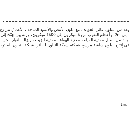
 من النيلون عالي الجودة ، مع اللون الأبيض والأسود المتاحة ، الأعماق تتراوح
من 1m ، 1.27m ، 1.35m ، 1.5m ، 1.65m ، إلى 2m ،وأحجام الثقوب من 5 ميكرون إلى 1500 ميكرون، وزنه بين 50g إلى
الفصل ، مثل تصفية المياه ، تصفية الهواء ، تصفية الزيت ، وإزالة الغبار. نحن
صصون في إنتاج نايلون شاشة مرشح شبكة، شبكة النيلون للفلتر، شبكة النيلون للفلتر،