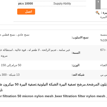
10000 pics
Supply Ability:
اتصل
رة :
لبيرة
بنسبة
نسج عادي ، نسج قطني ط
نسج الاسلوب:
100
غير سامة ، عديم الرائحة ، لا طعم له ، قوة عالية ، استطالة عال
السمة:
مرونة 
الغذاء
الوزن:
50 جرام إلى 150 جرام
شبكة العد:
13 شبكة - 300 شبكة
500 ميكرون من شبكة النايلون المرشحة,مرشح تصفية البيرة الشبكة النيلونية,ت
نا
r filtration 50 micron nylon mesh
beer filtration filter nylon mesh
,
,