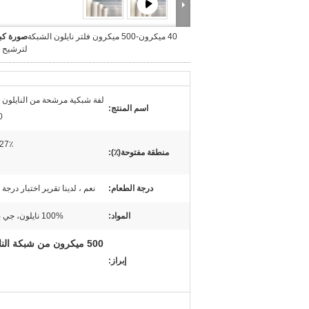
40 ميكرون-500 ميكرون فلتر نايلون الشبكة
صورة كبي
لترشيح ا
لفة شبكية مرشحة من النايلون 
اسم المنتج:
%
27٪ -67٪
منطقة مفتوحة(٪):
درجة الطعام:
نعم ، لدينا تقرير اختبار درجة 
المواد:
100% نايلون، جي بي بي
إبراز: