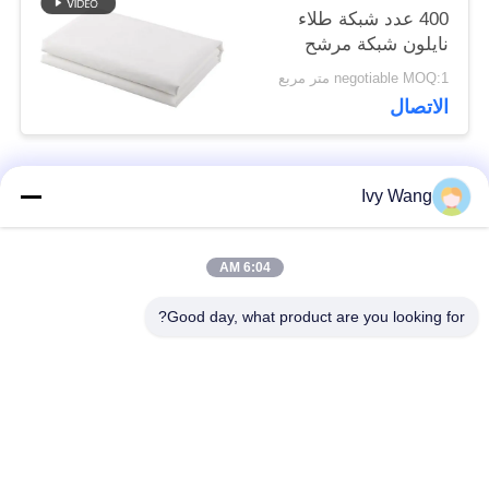
400 عدد شبكة طلاء
نايلون شبكة مرشح
منسوجة شبكة قماش
negotiable MOQ:1 متر مربع
مرشح
الاتصال
Ivy Wang
فئات شعبية
جميع
6:04 AM
حزام سير شبكة
حزام شبكة دوامة
الأسلاك
Good day, what product are you looking for?
حزام شبكة أسلاك
حزام سير شبكة
مسطحة
سلسلة
شقة فليكس الحزام
حزام متوازن مركب