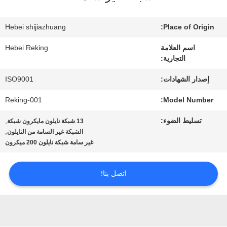
في
المعمل
Hebei shijiazhuang
Place of Origin:
اسم العلامة
Hebei Reking
التجارية:
مراقبة
إصدار الشهادات:
ISO9001
الجودة
Reking-001
Model Number:
اتصل
تسليط الضوء:
,
13 شبكة نايلون مايكرون شبكة
,
الشبكة غير السامة من النايلون
بنا
غير سامة شبكة نايلون 200 ميكرون
اتصل بنا!
أخبار
اطلب