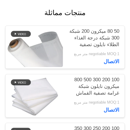
اقتباس
منتجات مماثلة
خريطة
50 80 ميكرون 200 شبكة
300 شبكة درجة الغذاء
الموقع
الطلاء نايلون تصفية
شبكة منسوجة القماش
negotiable MOQ:1 متر مربع
ورقة صافي
PRIVACY
الاتصال
POLICY
100 200 300 500 800
ميكرون نايلون شبكة
غرامة تصفية القماش
مصفاة للحليب عصير
negotiable MOQ:1 متر مربع
الباردة الشراب الغذاء
الاتصال
الصف فصل شبكة تصفية
100 200 250 300 350