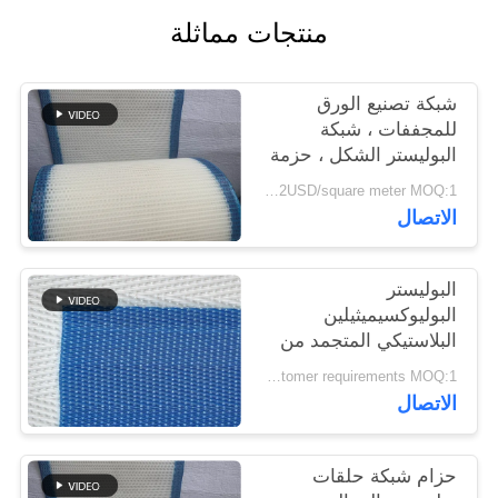
منتجات مماثلة
PRIVACY
POLICY
شبكة تصنيع الورق
للمجففات ، شبكة
البوليستر الشكل ، حزمة
شبكة غسل البولب
1.4-2USD/square meter MOQ:1 متر مربع
الاتصال
البوليستر
البوليوكسيميثيلين
البلاستيكي المتجمد من
الجودة الغذائية الشبكة
According to customer requirements MOQ:1 متر
المنسوجة الحلزونية برج
الاتصال
وصلة الناقل الشبكة
المطبقة محرك الجفاف
الحزام
حزام شبكة حلقات