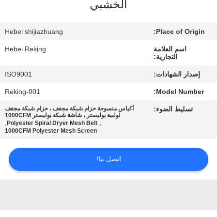
الخشبي
مراقبة
Hebei shijiazhuang
Place of Origin:
الجودة
اسم العلامة
Hebei Reking
التجارية:
اتصل
إصدار الشهادات:
ISO9001
بنا
Reking-001
Model Number:
تسليط الضوء:
أكياس منسوجة حزام شبكة مجفف ، حزام شبكة مجفف
أخبار
لولبية بوليستر ، شاشة شبكة بوليستر 1000CFM
,
,
Polyester Spiral Dryer Mesh Belt
1000CFM Polyester Mesh Screen
اطلب
اتصل بنا!
اقتباس
خريطة
الموقع