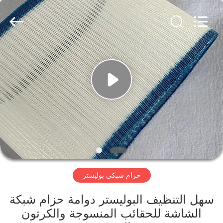
Hebei
Reking
Wire
Mesh
Co.,Ltd.
All
Rights
Reserved.
منزل،
بيت
منتجات
معلومات
عنا
حزام شبكي بوليستر
جولة
في
سهل التنظيف البوليستر دوامة حزام شبكة
الشاشة للحقائب المنسوجة والكرتون
المعمل