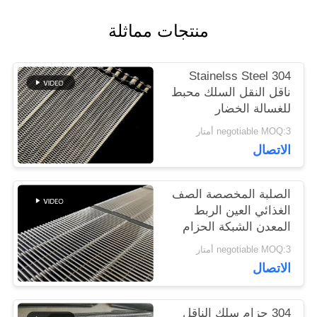
اقتباس
منتجات مماثلة
خريطة
304 Stainelss Steel
ناقل النقل السلك محبط
الموقع
للغسالة الخضار
negotiable MOQ:3 أمتار
PRIVACY
الاتصال
POLICY
الصلبة المخصصة الصف
الغذائي العين الربط
المعدن الشبكة الحزام
الناقل
negotiable MOQ:3 أمتار
الاتصال
304 حزام سلك الناقل