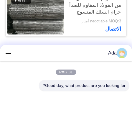
من الفولاذ المقاوم للصدأ
حزام السلك المنسوج
negotiable MOQ:3 أمتار
الاتصال
Ada
فئات شعبية
جميع
2:31 PM
حزام سير شبكة
حزام شبكة دوامة
الأسلاك
Good day, what product are you looking for?
حزام شبكة أسلاك
حزام سير شبكة
مسطحة
سلسلة
شقة فليكس الحزام
حزام متوازن مركب