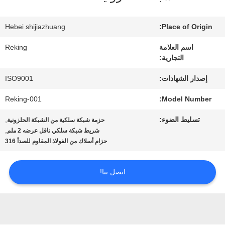
في
المعمل
Hebei shijiazhuang
Place of Origin:
اسم العلامة
Reking
التجارية:
مراقبة
إصدار الشهادات:
ISO9001
الجودة
Reking-001
Model Number:
اتصل
تسليط الضوء:
,
حزمة شبكة سلكية من الشبكة الحلزونية
,
شريط شبكة سلكي ناقل عرضه 2 ملم
بنا
حزام أسلاك من الفولاذ المقاوم للصدأ 316
اتصل بنا!
أخبار
اطلب