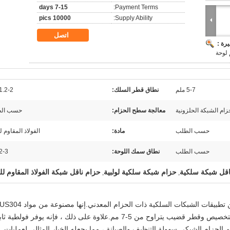
7-15 days
Payment Terms:
10000 pics
Supply Ability:
اتصل
رة :
5-7 ملم
نطاق قطر السلك:
1.2-2 ملم
زام الشبكة الحلزونية
معالجة سطح الحزام:
حسب ال
حسب الطلب
مادة:
الفولاذ المقاوم ل
حسب الطلب
نطاق سمك اللوحة:
2-3 ملم
حزام شبكة سلكية لولبية
حزام ناقل شبكة الفولاذ المقاوم لل
,
,
SUS316 عالية الجودة ، مع سماكة حزام قابلة للتخصيص وقطر قضيب يتراوح من 5-7 مم.علاوة على ذلك ، فإنه يوفر فولطية
صميم الحزام الشبكي سهولة التنظيف والصيانة ، مما يجعله الخيار المثالي لعمليات