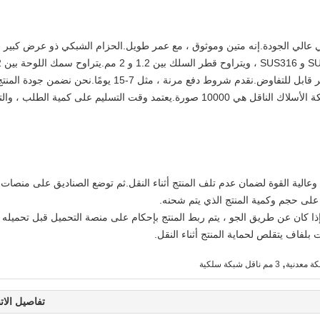
الي الجودة.إنه متين وموثوق ، مع عمر طويل.الحزام الشبكي ذو عرض كبير ،
3 مم.أقل كمية للطلب هي صورة واحدة ، والسعر قابل للتفاوض.نقدم شروط دفع مرنة ، مثل 7-15 يومًا.نحن نضمن جودة الم
العالية بشهادة ISO9001.قدرة العرض لحزام شبكة الأسلاك الناقل هي 10000 صورة.يعتمد وقت التسليم على كمية الطلب ،
 وعالية القوة لضمان عدم تلف المنتج أثناء النقل.ثم توضع الصناديق على منصات
 على حجم وكمية المنتج الذي يتم شحنه.
ذا كان عن طريق الجو ، يتم ربط المنتج بإحكام على منصة التحميل قبل تحميله
 بلفاف يتقلص لحماية المنتج أثناء النقل.
,
ة معدنية
3 مم ناقل شبكة سلكية
تفاصيل الات