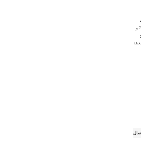
وهيكله مصمم لنقل فعال.مواد الحزام هي SUS304 و SUS316 ، ويتراوح قطر السلك بين 1.2 و 2 مم.يتراوح سمك اللوحة بين 2 و
نتج
 والتعبئة
صال