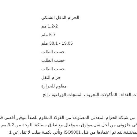
الحزام الناقل الشبكي
1.2-2 مم
5-7 ملم
19.05 - 38.1 ملم
حسب الطلب
حسب الطلب
حسب الطلب
حزام النقل
مقاوم للحرارة
ت.الغذاء ، المأكولات البحرية ، المنتجات الزراعية ، إلخ.
Reking's Wire Conveyor هي نوع من شبكة الحزام المعدني المصنوعة من الفولاذ المقاوم للصدأ لتوفير أقصى ق
من القوة والمتانة.إنه مصمم في هيكل حزام شبكي حلزوني من أجل نقل موثوق به وفعال.مع نطاق سماكة 
يمكن تخصيص عرض الحزام ليناسب التطبيقات المختلفة.لقد تم اعتمادها من قبل ISO9001 وتأتي بكمية طلب لا تقل عن 1