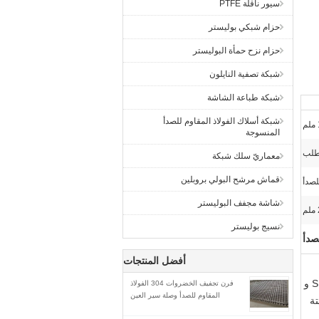
سيور ناقلة PTFE
حزام شبكي بوليستر
حزام نزح حمأة البوليستر
شبكة تصفية النايلون
شبكة طباعة الشاشة
شبكة أسلاك الفولاذ المقاوم للصدأ
المنسوجة
طلب
معماريّ سلك شبكة
قماش مرشح البولي بروبلين
لصدأ
شاشة مجفف البوليستر
نسيج بوليستر
صدأ
أفضل المنتجات
يعتبر الحزام الشبكي الناقل خيارًا مثاليًا للعديد من تطبيقات الشبكات السلكية ذات الحزام المعدني.إنها مصنوعة من مواد SUS304 و
فرن تجفيف الخضروات 304 الفولاذ
المقاوم للصدأ وصلة سير العين
 ثابتة