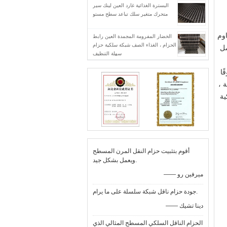
البسترة الغذائية غارد العين لينك سير
متحرك متغير سلك تباعد سطح مستو
اوم
الخضار المفرومة المجمدة العين رابط
الحزام ، الغذاء الصف شبكة سلكية حزام
مل
سهلة التنظيف
ًا
 ،
ية
أقوم بتثبيت حزام النقل المرن المسطح
ويعمل بشكل جيد.
—— ميرفين رو
جودة حزام ناقل شبكة سلسلة على ما يرام.
—— دينا تشيك
الحزام الناقل السلكي المسطح المثالي الذي