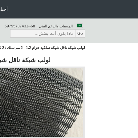
أخبار
المبيعات والدعم الفنى：
86--13473759795
Go
لولب شبكة ناقل شبكة سلكية حزام 1.2 - 2 مم سلك / 2-3 مم لوحة
لولب شبكة ناقل شبكة سلكية حزام .2