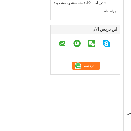
اشتريناه ، بتكلفة منخفضة وخدمة جيدة.
—— بهرام فاند
ابن دردش الآن
در
اللوحة من 2-3 مم ،