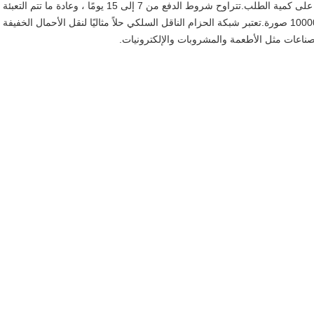
صورة.السعر قابل للتفاوض ويعتمد وقت التسليم على كمية الطلب.تتراوح شروط الدفع من 7 إلى 15 يومًا ، وعادة ما ت
الخشب لتسليم آمن.Reking لديها قدرة العرض 10000 صورة.تعتبر شبكة الحزام الناقل السلكي حلاً مثاليًا لنقل الأحمال الخفيفة
ناعات مثل الأطعمة والمشروبات والإلكترونيات.