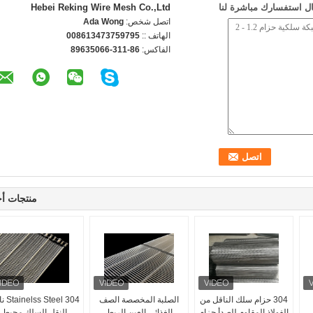
ل استفسارك مباشرة لنا
Hebei Reking Wire Mesh Co.,Ltd
اتصل شخص:
Ada Wong
الهاتف ::
008613473759795
الفاكس:
86-311-89635066
منتجات أ
304 حزام سلك الناقل من
الصلبة المخصصة الصف
304 Steel
الفولاذ المقاوم للصدأ حزام
الغذائي العين الربط
النقل السلك محبط