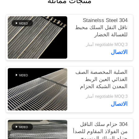
منتجات مماثلة
PRIVACY
304 Stainelss Steel
POLICY
ناقل النقل السلك محبط
للغسالة الخضار
negotiable MOQ:3 أمتار
الاتصال
الصلبة المخصصة الصف
الغذائي العين الربط
المعدن الشبكة الحزام
الناقل
negotiable MOQ:3 أمتار
الاتصال
304 حزام سلك الناقل
من الفولاذ المقاوم للصدأ
حزام السلك المنسوج