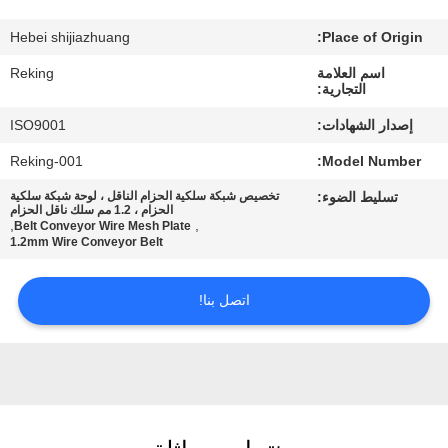
Hebei shijiazhuang
Place of Origin:
مراقبة
اسم العلامة
Reking
الجودة
التجارية:
إصدار الشهادات:
ISO9001
اتصل
Reking-001
Model Number:
بنا
تسليط الضوء:
تخصيص شبكة سلكية الحزام الناقل ، لوحة شبكة سلكية
الحزام ، 1.2 مم سلك ناقل الحزام
,
,
Belt Conveyor Wire Mesh Plate
أخبار
1.2mm Wire Conveyor Belt
اتصل بنا!
اطلب
اقتباس
خريطة
الموقع