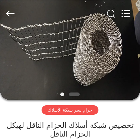
Hebei
Reking
Wire
Mesh
Co.,Ltd.
All
Rights
Reserved.
منزل،
بيت
منتجات
معلومات
عنا
حزام سير شبكة الأسلاك
جولة
في
تخصيص شبكة أسلاك الحزام الناقل لهيكل
الحزام الناقل
المعمل