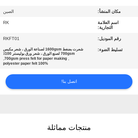
مكان المنشأ:
الصين
مراقبة
اسم العلامة
RK
الجودة
التجارية:
رقم الموديل:
RKFT01
اتصل
تسليط الضوء:
شعرت بضغط 1600gsm لصناعة الورق ، شعر مكبس
بنا
700gsm لصنع الورق ، شعر ورق بوليستر 100٪
,
,
700gsm press felt for paper making
100% polyester paper felt
أخبار
اتصل بنا!
اطلب
اقتباس
خريطة
منتجات مماثلة
الموقع