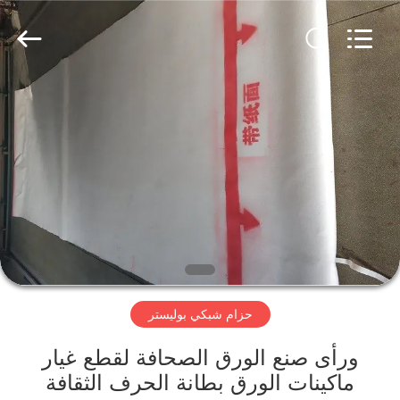
Hebei
Reking
Wire
Mesh
Co.,Ltd.
All
Rights
Reserved.
منزل،
بيت
منتجات
معلومات
عنا
حزام شبكي بوليستر
جولة
في
ورأى صنع الورق الصحافة لقطع غيار
ماكينات الورق بطانة الحرف الثقافة
المعمل