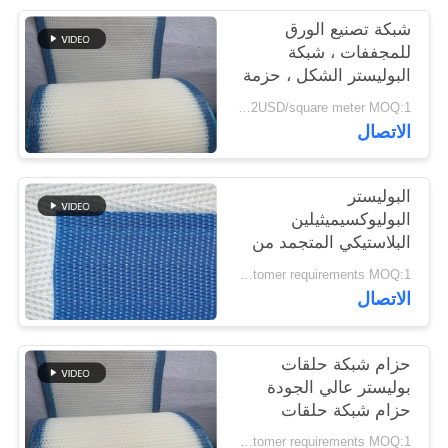
شبكة تصنيع الورق
PRIVACY
للمجففات ، شبكة
البوليستر الشكل ، حزمة
POLICY
شبكة غسل البولب
1.4-2USD/square meter MOQ:1 متر مربع
الاتصال
البوليستر
البوليوكسيميثيلين
البلاستيكي المتجمد من
الجودة الغذائية الشبكة
According to customer requirements MOQ:1 متر
المنسوجة الحلزونية برج
الاتصال
وصلة الناقل الشبكة
المطبقة محرك الجفاف
الحزام
حزام شبكة حلقات
بوليستر عالي الجودة
حزام شبكة حلقات
بوليستر 100٪ حزام
According to customer requirements MOQ:1 متر