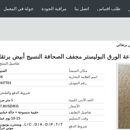
طلب اقتباس
اتصل بنا
مراقبة الجودة
جولة في المعمل
 برتقالي
ة الورق البوليستر مجفف الصحافة النسيج أبيض برتقا
تفاصيل المنتج
مكان المنشأ:
الصي
اسم العلامة التجارية:
RK
رقم الموديل:
RKFT01
شروط الدفع والشحن
الحد الأدنى لكمية:
1 متر مربع
الأسعار:
17.8USD/KG
تفاصيل التغليف:
حقيبة منسوجة + حالة خشبي
وقت التسليم:
10-15 يوم عمل
L / C ، D / A ، D / P ، T / T ، ويسترن يونيو
شروط الدفع:
موني جرا