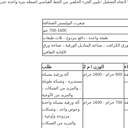
 لاتجاه التشغيل ؛تليين الجزء الخلفي من الخط القياسي.اضبطه مرة واحدة حتى
شعرت البوليستر الصحافة
700-1600 جم
طبقة واحدة ، دافع مزدوج ، ثلاث طبقات
رق الكرافت ، صناعة المناديل الورقية ، صناعة ورق
الكتابة الثقافي
اء
الوزن / م 2
طلب
ة
800 جرام - 1600 جرام
آلة ورقية بشبكة
ت
مستديرة ، وشبكة طويلة
، والمزيد من الشبكات ،
والمزيد من الأوعية
ة
700 جرام - 1600 جرام
آلة ورقية بشبكة واحدة
ت
وحوض واحد ، وشبكات
مزدوجة وأوعية ،
والمزيد من الشبكات