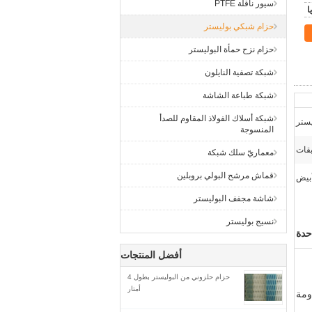
سيور ناقلة PTFE
حزام شبكي بوليستر
حزام نزح حمأة البوليستر
شبكة تصفية النايلون
شبكة طباعة الشاشة
شبكة أسلاك الفولاذ المقاوم للصدأ
يستر
المنسوجة
بقات
معماريّ سلك شبكة
قماش مرشح البولي بروبلين
أبيض
شاشة مجفف البوليستر
نسيج بوليستر
حدة
أفضل المنتجات
حزام حلزوني من البوليستر بطول 4
أمتار
ومة