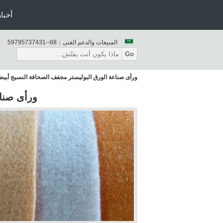
أخبار
المبيعات والدعم الفنى：
86--13473759795
Go
ورأى صناعة الورق البوليستر مجفف الصحافة النسيج أبيض
ورأى صناع