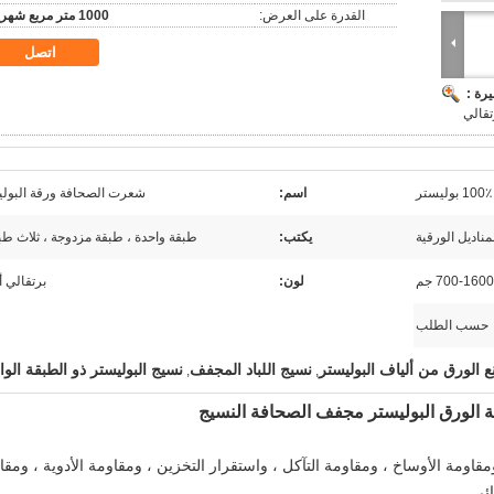
القدرة على العرض:
1000 متر مربع شهريا
اتصل
رة :
تقالي
100٪ بوليستر
اسم:
شعرت الصحافة ورقة البول
ناديل الورقية
يكتب:
طبقة واحدة ، طبقة مزدوجة ، ثلاث ط
700-1600 جم
لون:
برتقالي 
حسب الطلب
 الورق من ألياف البوليستر
نسيج اللباد المجفف
نسيج البوليستر ذو الطبقة الوا
,
,
 الورق البوليستر مجفف الصحافة النسيج
قاومة الأوساخ ، ومقاومة التآكل ، واستقرار التخزين ، ومقاومة الأدوية ، ومقا
ائي.