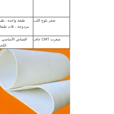
شعر بلوح اللب
طبقة واحدة ، طبق
مزدوجة ، ثلاث طبقا
شعرت CMT جاف
القماش الأساسي م
اللح