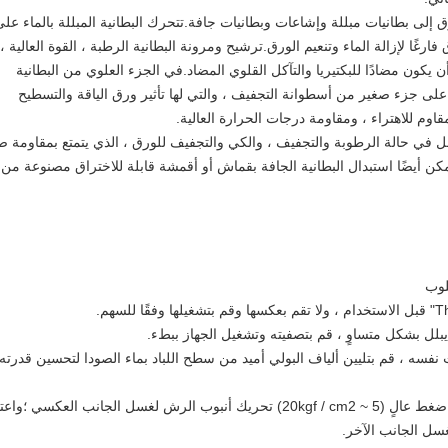
 إلى بطانيات مبللة وإشاعات وبطانيات جافة.تتحرك البطانية المبللة بالماء على
غًا لإزالة الماء وتنعيم الورق.ترشيح ومرونة البطانية الرطبة ، القوة العالية ،
 يكون مضادًا للبكتيريا والتآكل القلوي المضاد.في الجزء العلوي من البطانية
على جزء صغير من أسطوانة التجفيف ، والتي لها تأثير ورق الياقة والتسطيح
وم للاهتراء ، ومقاومة درجات الحرارة العالية.
ل في حالة الرطوبة والتجفيف ، والكي والتجفيف للورق ، الذي يتمتع بمقاومة ص
مكن أيضًا استبدال البطانية الجافة بقماش أو أقمشة قابلة للاختراق مصنوعة من
لوب
بلل بشكل متساوٍ ، قم بتصفيته وتشغيل الجهاز ببطء.
فسه ، قم بتليين ألياف البولي أميد من سطح اللباد بماء الصودا لتحسين قدرته
اعتماد طريقة رش الوجهين لغسل اللباد.اعتماد ضغط عالٍ (5 ~ 20kgf / cm2) تحريك أنبوب الرش لغسل الجانب العكسي ؛و