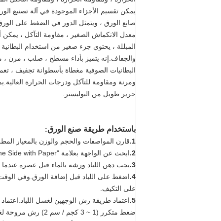
يمكن تقسيم الأجزاء الموجودة في آلة تصنيع الورق
صانع الورق ، ويتمثل الدور في الضغط على الورق فار
معدل الانكماش الصغير ، مقاومة التآكل ، يمكن أن
المبللة ، يحتوي جزء صغير من استخدام البطانية 
والجفاف.إنه يتميز بأداء مسطح ، صلب ، مرن ، مقا
البطانيات الصوفية مغطاة بأسطوانة تجفيف ، تعم
ومرنة ومقاومة للتآكل ودرجات الحرارة العالية.ي
حرير طويل من البوليستر.
باستخدام طريقة صنع الورق
:
1.
قارن المواصفات والحجم والوزن بالمعيار المط
2.
ابحث عن الواجهة بعلامة "The Side with Paper" قبل الاستخدام ، ولا تقم بعكسها وقم بتشغيلها وفقًا للسهم.
3.
يجب دهن اللباد ورشه بالماء قبل عصره.عندما ي
4.
اضغط على اللباد قبل إضافة الورق.وفي الوقت ن
على التكيف.
5.
ضغط متكرر (1 ~ 3 كجم / سم 2) رش مروحة لغسل الجانب الآخر.