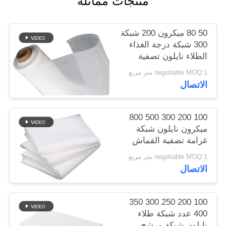
منتجات مماثلة
PRIVACY
50 80 ميكرون 200 شبكة
POLICY
300 شبكة درجة الغذاء
الطلاء نايلون تصفية
شبكة منسوجة القماش
negotiable MOQ:1 متر مربع
ورقة صافي
الاتصال
100 200 300 500 800
ميكرون نايلون شبكة
غرامة تصفية القماش
مصفاة للحليب عصير
negotiable MOQ:1 متر مربع
الباردة الشراب الغذاء
الاتصال
الصف فصل شبكة تصفية
100 200 250 300 350
400 عدد شبكة طلاء
نايلون شبكة مرشح