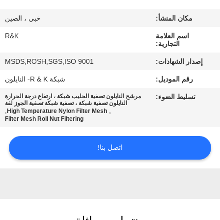
مكان المنشأ:
خبي ، الصين
مراقبة
اسم العلامة
R&K
الجودة
التجارية:
إصدار الشهادات:
MSDS,ROSH,SGS,ISO 9001
اتصل
رقم الموديل:
شبكة R & K- النايلون
بنا
تسليط الضوء:
مرشح النايلون تصفية الحليب شبكة ، ارتفاع درجة الحرارة
النايلون تصفية شبكة ، تصفية شبكة تصفية الجوز لفة
,
,
High Temperature Nylon Filter Mesh
أخبار
Filter Mesh Roll Nut Filtering
اتصل بنا!
اطلب
اقتباس
خريطة
الموقع