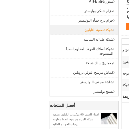
سيور ناقلة PTFE
ن ،
م
حزام شبكي بوليستر
حزام نزح حمأة البوليستر
شبكة تصفية النايلون
شبكة طباعة الشاشة
شبكة أسلاك الفولاذ المقاوم للصدأ
 م
المنسوجة
رشيح
معماريّ سلك شبكة
قماش مرشح البولي بروبلين
وجة
شاشة مجفف البوليستر
نسيج بوليستر
بعة
أفضل المنتجات
الغذاء الصف 90 ميكرون النايلون تصفية
شبكة المياه وترشيح النفط مقاومة
درجات الحرارة العالية