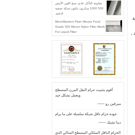
مقاومة التآكل عادي نسج اللون الأبيض
500 1000 ميكرون نايلون شبكة تصفية
الدقيق
يمكننا توريد شبكة مرشح النايلون (قماش مرشح النايلون) من 13mesh / inch إلى 355 mesh / inch.تُستخدم شبكة 
Monofilament Plain Weave Food
ع لتصفية الطعام ، مثل الدقيق والقهوة والشاي والماء وما إلى ذلك. مع أكثر من 30 
Grade 500 Micron Nylon Filter Mesh
عامًا من الخبرة في تصنيع شبكة مرشح النايلون ، يمكننا صنع أكثر من 10 أنواع من منتجات شبكة النايلون المعالجة ، 
For Liquid Filter
أقوم بتثبيت حزام النقل المرن المسطح
ويعمل بشكل جيد.
—— ميرفين رو
جودة حزام ناقل شبكة سلسلة على ما يرام.
—— دينا تشيك
الحزام الناقل السلكي المسطح المثالي الذي