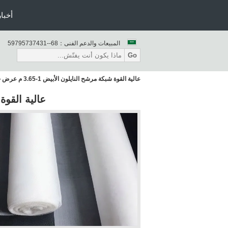
أخبار
المبيعات والدعم الفنى：
86--13473759795
Go
عالية القوة شبكة مرشح النايلون الأبيض 1-3.65 م عرض حفرة مربعة
عالية القوة شبكة 