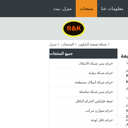
معلومات عنا
منتجات
منزل، بيت
شبكة تصفية النايلون
المنتجات
منزل
جميع المنتجات
:
حزام سير شبكة الأسلاك
ن
حزام شبكة دوامة
حزام شبكة أسلاك مسطحة
حزام سير شبكة سلسلة
:
شقة فليكس الحزام الناقل
n
حزام متوازن مركب
1.30-70 م / لفة في كيس بولي كلوريد الفينيل 2
اء
حزام ناقل لوحة