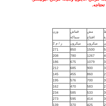
تحتاجه.
ط
مش
قماش
وزن
ة
افتتاح
سماكة
ن
ميكرون
ميكرون
ز / م 2
271
850
1500
5
208
780
1267
4
186
675
1079
3
212
685
900
3
145
455
860
2
195
576
700
3
162
470
583
2
234
585
533
3
273
595
414
3
139
370
425
2