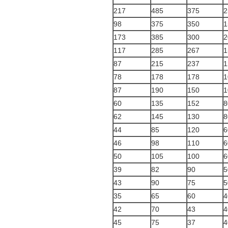
217
485
375
2
98
375
350
1
173
385
300
2
117
285
267
1
87
215
237
1
78
178
178
1
87
190
150
1
60
135
152
8
62
145
130
8
44
85
120
6
46
98
110
6
50
105
100
6
39
82
90
5
43
90
75
5
35
65
60
4
42
70
43
4
45
75
37
4