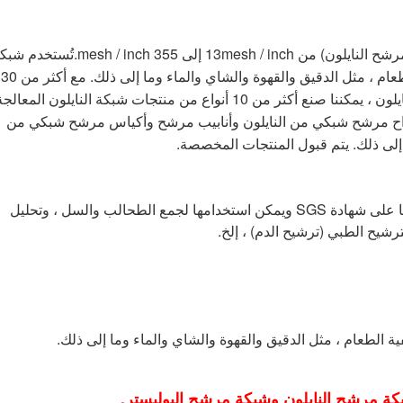
مرشح النايلون على نطاق واس
مثل أقراص مرشح شبكي من النايلون وألواح مرشح شبكي من النايلون وأنابيب مرشح وأكياس مرشح شبكي من 
 إلى ذلك. يتم قبول المنتجات المخصصة.
لقد حصلت شبكة مرشح النايلون الخاصة بنا على شهادة SGS ويمكن استخدامها لجمع الطحالب والسل ، وتحليل 
رشيح الطبي (ترشيح الدم) ، إلخ.
الطعام ، مثل الدقيق والقهوة والشاي والماء وما إلى ذلك.
 مرشح النايلون وشبكة مرشح البوليستر.