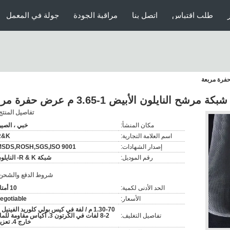
طلب اقتباس
اتصل بنا
مراقبة الجودة
جولة في المعمل
مرشح النايلون الأبيض 1-3.65 م عرض حفرة مربعة
تفاصيل المنتج
مكان المنشأ:
خبي ، الصي
اسم العلامة التجارية:
R&K
إصدار الشهادات:
MSDS,ROSH,SGS,ISO 9001
رقم الموديل:
شبكة R & K- النايلون
شروط الدفع والشحن
الحد الأدنى لكمية:
10 أمتار
الأسعار:
egotiable
تفاصيل التغليف:
2-8 لفات في الكرتون 3. أكياس مقاومة للم
خارج 4. تعزيز