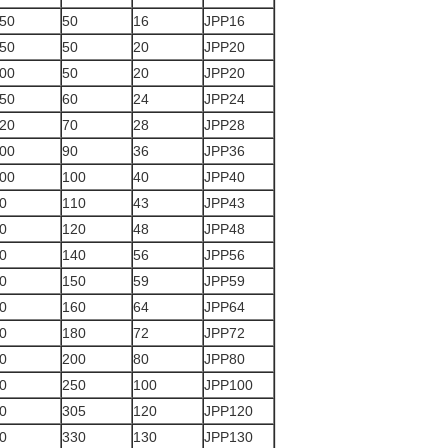
50
50
16
JPP16
50
50
20
JPP20
00
50
20
JPP20
50
60
24
JPP24
20
70
28
JPP28
00
90
36
JPP36
00
100
40
JPP40
0
110
43
JPP43
0
120
48
JPP48
0
140
56
JPP56
0
150
59
JPP59
0
160
64
JPP64
0
180
72
JPP72
0
200
80
JPP80
0
250
100
JPP100
0
305
120
JPP120
0
330
130
JPP130