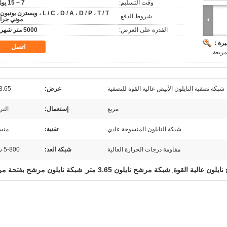
وقت التسليم:
7 ~ 15 يومًا
L / C ، D / A ، D / P ، T / T ، ويسترن يونيو
شروط الدفع:
موني جرا
القدرة على العرض:
5000 متر شهريا
رة :
اتصل
ربعة
شبكة تصفية النايلون الأبيض عالية القوة للتصفية
عرض:
1-3.65
مربع
إستعمال:
الت
شبكة النايلون المنسوجة عادي
تقنية:
منس
مقاومة درجات الحرارة العالية
شبكة العد:
5-800 شبكة
يلون عالية القوة
شبكة مرشح نايلون 3.65 متر
شبكة نايلون مرشح بفتحة مر
,
,