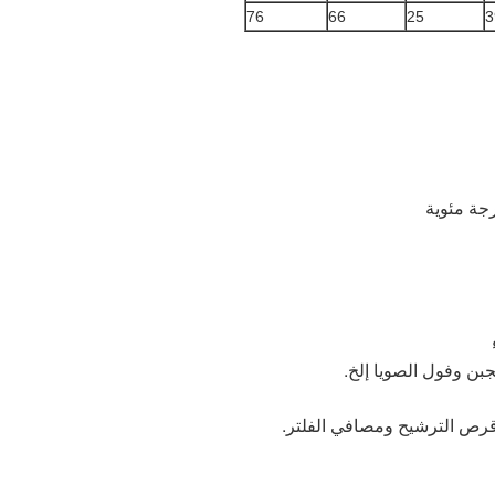
76
66
25
3