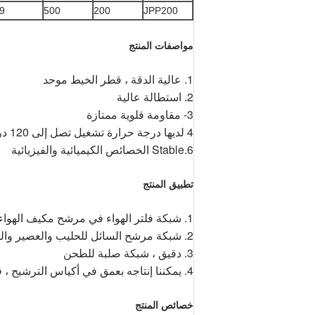
9
500
200
JPP200
مواصفات المنتج
1. عالية الدقة ، قطر الخيط موحد
2. استطالة عالية
3- مقاومة قلوية ممتازة
4 لديها درجة حرارة تشغيل تصل إلى 120 درجة مئوية
6.Stable الخصائص الكيميائية والفيزيائية
تطبيق المنتج
1. شبكة فلتر الهواء في مرشح مكيف الهواء
2. شبكة مرشح السائل للحليب والعصير والجبن وفول الصويا إلخ.
3. دقيق ، شبكة صلبة للطحن
4. يمكننا إنتاجه بعمق في أكياس الترشيح ، قرص الترشيح ومصافي الفلتر.
خصائص المنتج