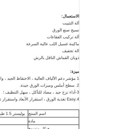
الاستعمال:
آلة التثبيت
نسيج صنع الورق
آلة تركيب الفقاعات
ماكينة غسيل اللب عالية السرعة
الة تجفيف
ذوبان القماش الناقل بالرش
ميزة:
1 مؤشر دعم الألياف العالية ، الاحتفاظ الجيد ، والتصريف الجيد ؛
2. سطح أملس وميزات الورق جيدة.
3-أداء نزح جيد ، مضاد للتآكل ، سهل التنظيف ؛
4.Easy تغذية الورق ، استقرار الأبعاد واستقرار تشغيل جيد
اسم المنتج
بوليستر 1.5 طبقات 2 طبقات 3 طبقات صناعة الورق لتشكيل النسيج
مادة
هيكل منسوج