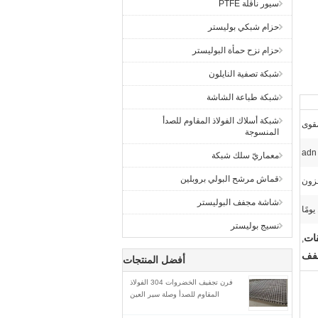
سيور ناقلة PTFE
حزام شبكي بوليستر
حزام نزح حمأة البوليستر
شبكة تصفية النايلون
شبكة طباعة الشاشة
شبكة أسلاك الفولاذ المقاوم للصدأ
المنسوجة
معماريّ سلك شبكة
قماش مرشح البولي بروبلين
زون
شاشة مجفف البوليستر
نسيج بوليستر
قات
,
أفضل المنتجات
فرن تجفيف الخضروات 304 الفولاذ
المقاوم للصدأ وصلة سير العين