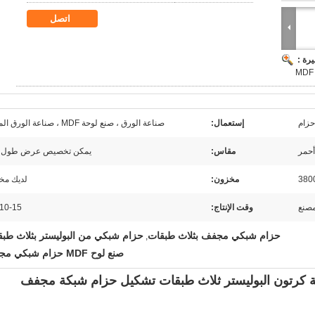
اتصل
رة :
حزام
إستعمال:
صناعة الورق ، صنع لوحة MDF ، صناعة الورق المقوى
أحمر
مقاس:
يمكن تخصيص عرض طول adn
380
مخزون:
لديك مخ
صنع
وقت الإنتاج:
10-15 يومًا
حزام شبكي مجفف بثلاث طبقات
حزام شبكي من البوليستر بثلاث طب
,
صنع لوح MDF حزام شبكي مجفف
رقة كرتون البوليستر ثلاث طبقات تشكيل حزام شبكة مجفف