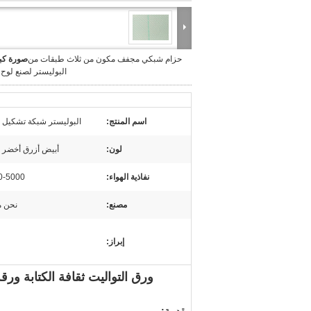
حزام شبكي مجفف مكون من ثلاث طبقات من
صورة كبي
البوليستر لصنع لوح MDF
اسم المنتج:
البوليستر شبكة تشكيل 
لون:
أبيض أزرق أخضر 
نفاذية الهواء:
0-5000
مصنع:
نحن م
إبراز:
ورق التواليت ثقافة الكتابة و