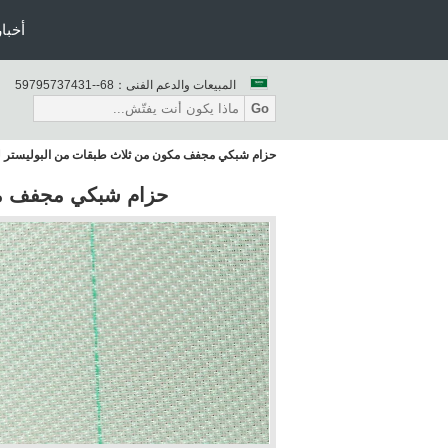
أخبار
المبيعات والدعم الفنى：
86--13473759795
Go
حزام شبكي مجفف مكون من ثلاث طبقات من البوليستر لصنع
حزام شبكي مجفف مكون