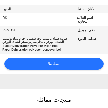
مكان المنشأ:
الصين
مراقبة
اسم العلامة
RK
الجودة
التجارية:
رقم الموديل:
PFMB01
اتصل
تسليط الضوء:
شاشة شبكة بوليستر ذات طبقتين ، حزام شبك بوليستر
بنا
للجفاف الورقي ، حزام سير بوليستر للجفاف الورقي
,
,
Paper Dehydration Polyester Mesh Belt
Paper Dehydration polyester conveyor belt
أخبار
اتصل بنا!
اطلب
اقتباس
خريطة
منتجات مماثلة
الموقع