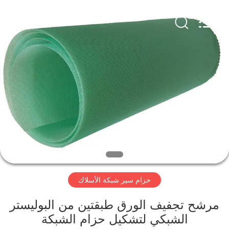
Hebei
Reking
Wire
Mesh
Co.,Ltd.
All
Rights
Reserved.
منزل،
بيت
منتجات
معلومات
عنا
حزام سير شبكة الأسلاك
جولة
في
مرشح تجفيف الورق طبقتين من البوليستر
الشبكي لتشكيل حزام الشبكة
المعمل