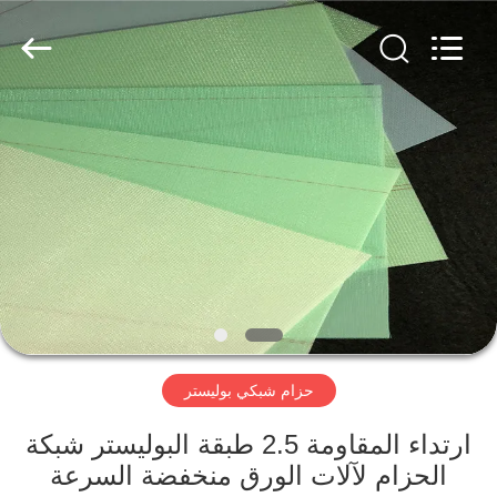
Hebei
Reking
Wire
Mesh
Co.,Ltd.
All
Rights
Reserved.
منزل،
بيت
منتجات
معلومات
عنا
حزام شبكي بوليستر
جولة
في
ارتداء المقاومة 2.5 طبقة البوليستر شبكة
الحزام لآلات الورق منخفضة السرعة
المعمل