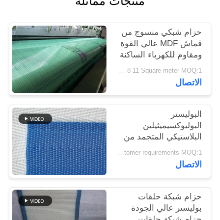
منتجات مماثلة
PRIVACY
حزام شبكي منسوج من
POLICY
قماش MDF عالي القوة
ومقاوم للكهرباء الساكنة
USD 8-11 Square meter MOQ:1 متر
الاتصال
البوليستر
البوليوكسيميثيلين
البلاستيكي المتجمد من
الجودة الغذائية الشبكة
According to customer requirements MOQ:1 متر
المنسوجة الحلزونية برج
الاتصال
وصلة الناقل الشبكة
المطبقة محرك الجفاف
الحزام
حزام شبكة حلقات
بوليستر عالي الجودة
حزام شبكة حلقات