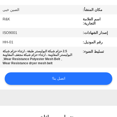
مكان المنشأ:
الصين خبى
مراقبة
اسم العلامة
R&K
الجودة
التجارية:
إصدار الشهادات:
ISO9001
اتصل
رقم الموديل:
HH-01
بنا
تسليط الضوء:
2.5 حزام شبكة البوليستر طبقة ، ارتداء حزام شبكة
البوليستر المقاومة ، ارتداء حزام شبكة مجفف المقاومة
,
,
Wear Resistance Polyester Mesh Belt
أخبار
Wear Resistance dryer mesh belt
اتصل بنا!
اطلب
اقتباس
خريطة
الموقع