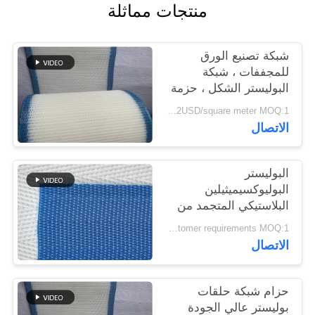
منتجات مماثلة
PRIVACY
شبكة تصنيع الورق
POLICY
للمجففات ، شبكة
البوليستر الشكل ، حزمة
شبكة غسل البولب
1.4-2USD/square meter MOQ:1 متر مربع
الاتصال
البوليستر
البوليوكسيميثيلين
البلاستيكي المتجمد من
الجودة الغذائية الشبكة
According to customer requirements MOQ:1 متر
المنسوجة الحلزونية برج
الاتصال
وصلة الناقل الشبكة
المطبقة محرك الجفاف
الحزام
حزام شبكة حلقات
بوليستر عالي الجودة