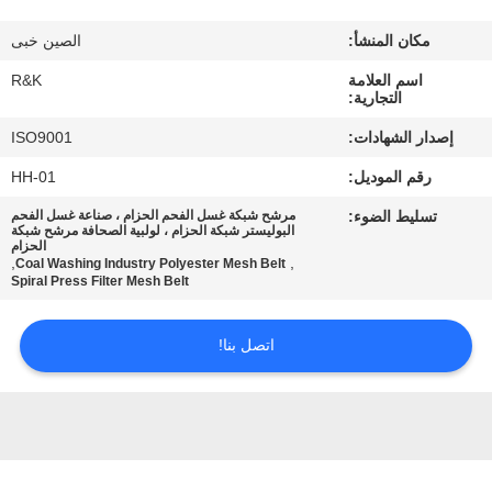
مكان المنشأ:
الصين خبى
مراقبة
اسم العلامة
R&K
الجودة
التجارية:
إصدار الشهادات:
ISO9001
اتصل
رقم الموديل:
HH-01
بنا
تسليط الضوء:
مرشح شبكة غسل الفحم الحزام ، صناعة غسل الفحم
البوليستر شبكة الحزام ، لولبية الصحافة مرشح شبكة
الحزام
أخبار
,
,
Coal Washing Industry Polyester Mesh Belt
Spiral Press Filter Mesh Belt
اطلب
اتصل بنا!
اقتباس
خريطة
الموقع