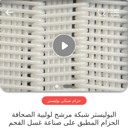
Hebei
Reking
Wire
Mesh
Co.,Ltd.
All
Rights
Reserved.
منزل،
بيت
منتجات
معلومات
عنا
حزام شبكي بوليستر
جولة
في
البوليستر شبكة مرشح لولبية الصحافة
الحزام المطبق على صناعة غسل الفحم
المعمل