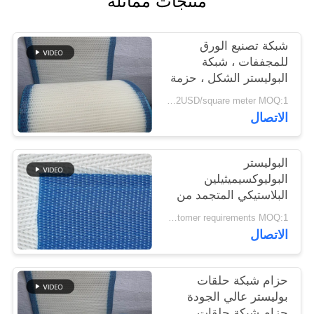
منتجات مماثلة
PRIVACY
شبكة تصنيع الورق
POLICY
للمجففات ، شبكة
البوليستر الشكل ، حزمة
شبكة غسل البولب
1.4-2USD/square meter MOQ:1 متر مربع
الاتصال
البوليستر
البوليوكسيميثيلين
البلاستيكي المتجمد من
الجودة الغذائية الشبكة
According to customer requirements MOQ:1 متر
المنسوجة الحلزونية برج
الاتصال
وصلة الناقل الشبكة
المطبقة محرك الجفاف
الحزام
حزام شبكة حلقات
بوليستر عالي الجودة
حزام شبكة حلقات