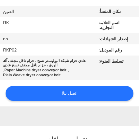
مكان المنشأ:
الصين
مراقبة
اسم العلامة
RK
الجودة
التجارية:
إصدار الشهادات:
no
اتصل
رقم الموديل:
RKP02
بنا
تسليط الضوء:
عادي حزام شبكة البوليستر نسج ، حزام ناقل مجفف آلة
الورق ، حزام ناقل مجفف نسج عادي
,
,
Paper Machine dryer conveyor belt
أخبار
Plain Weave dryer conveyor belt
اتصل بنا!
اطلب
اقتباس
خريطة
الموقع