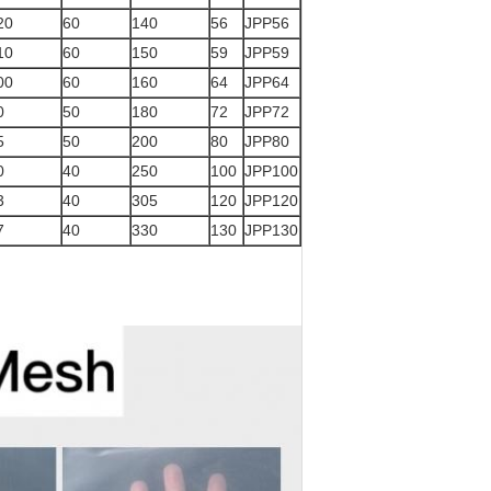
20
60
140
56
JPP56
10
60
150
59
JPP59
00
60
160
64
JPP64
0
50
180
72
JPP72
5
50
200
80
JPP80
0
40
250
100
JPP100
3
40
305
120
JPP120
7
40
330
130
JPP130