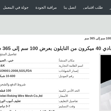
طلب اقتباس
اتصل بنا
مراقبة الجودة
جولة في المعمل
م إلى 365 سم
تفاصيل المنتج
مكان المنشأ:
خبي ، الصي
اسم العلامة التجارية:
R&K
إصدار الشهادات:
SO9001:2008,SGS,FDA
رقم الموديل:
10-600 شبكة
شروط الدفع والشحن
الحد الأدنى لكمية:
100 قطعة
الأسعار:
ebei Reking Wire Mesh Co.,ltd
تفاصيل التغليف:
تغليف أنبوب الور
وقت التسليم:
3-7 دياس