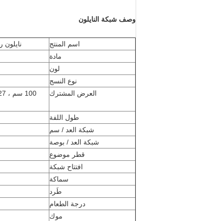
وصف شبكة النايلون
اسم المنتج
نايلون ر
مادة
لون
نوع النسج
العرض المشترك
طول اللفة
شبكة العد / سم
شبكة العد / بوصة
قطر موضوع
افتتاح شبكة
سماكة
طَرد
درجة الطعام
موك