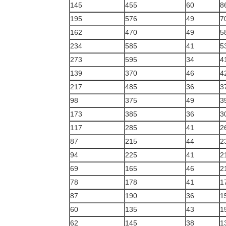
145
455
60
8
195
576
49
7
162
470
49
5
234
585
41
5
273
595
34
4
139
370
46
4
217
485
36
3
98
375
49
3
173
385
36
3
117
285
41
2
87
215
44
2
94
225
41
2
69
165
46
2
78
178
41
1
87
190
36
1
60
135
43
1
62
145
38
1