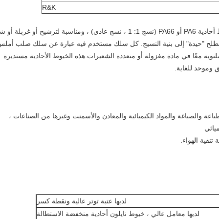
R&K
عناصر مرشح النايلون مصنوعة من خيوط / خيوط أحادية PA6 أو PA66 (نسج 1: 1 ، نسج عادي) ، ومناسبة لترشيح أو غربلة أو
صطلح "حيدة" إلى بنية النسيج. كل سلك مستخدم فيه عبارة عن سلك صلب أملس
ملتوية معًا في مادة مغزولة أو متعددة الشعيرات.هذه الخيوط الأحادية مستديرة
 وموحد للغاية.
ة والصباغة والمواد الكيميائية والمعادن والأسمنت وغيرها من الصناعات ،
يائي
تنقية الهواء.
لديها عتبة توتر عالية ونقطة كسر
لديها معامل عالي ، خيوط نايلون أحادية منخفضة الاستطالة