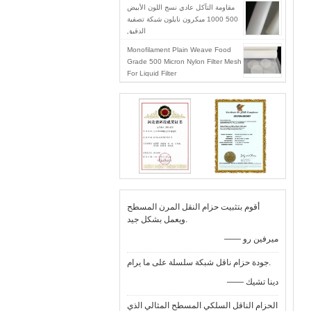
مقاومة التآكل عادي نسج اللون الأبيض
500 1000 ميكرون نايلون شبكة تصفية
الدقيق
Monofilament Plain Weave Food
Grade 500 Micron Nylon Filter Mesh
For Liquid Filter
أقوم بتثبيت حزام النقل المرن المسطح
ويعمل بشكل جيد.
—— ميرفين رو
جودة حزام ناقل شبكة سلسلة على ما يرام.
—— دينا تشيك
الحزام الناقل السلكي المسطح المثالي الذي