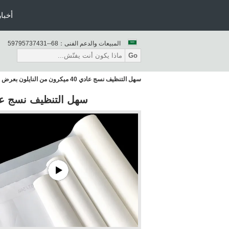
أخبار
المبيعات والدعم الفنى：
86--13473759795
Go
سهل التنظيف نسج عادي 40 ميكرون من النايلون بعرض 100 سم إلى 365 سم
سهل التنظيف نسج عادي 40 ميكرون من النايلون بعرض 100 س