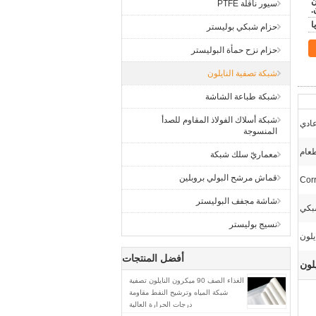
ن
سيور ناقلة PTFE
.
حزام شبكي بوليستر
حزام نزح حمأة البوليستر
شبكة تصفية النايلون
شبكة طباعة الشاشة
شبكة أسلاك الفولاذ المقاوم للصدأ
ادي
المنسوجة
طعام
معماريّ سلك شبكة
قماش مرشح البولي بروبلين
Cor
شاشة مجفف البوليستر
نسيج بوليستر
أفضل المنتجات
الغذاء الصف 90 ميكرون النايلون تصفية
شبكة المياه وترشيح النفط مقاومة
درجات الحرارة العالية