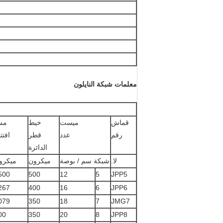
معلمات شبكة النايلون
قماش
ميست
خيط
مش
رقم
عدد
قطر
افتت
الدائرة
لا.
شبكة سم / بوصة
ميكرون
ميكرو
500
500
12
5
JPP5
267
400
16
6
JPP6
079
350
18
7
JMG7
00
350
20
8
JPP8