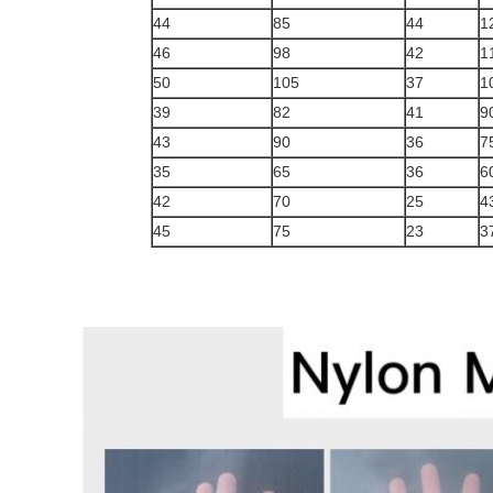
44
85
44
1
46
98
42
1
50
105
37
1
39
82
41
9
43
90
36
7
35
65
36
6
42
70
25
4
45
75
23
3