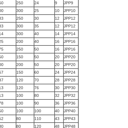
60
250
24
9
JPP9
00
300
25
10
JPP10
83
250
30
12
JPP12
33
300
35
12
JPP12
14
300
40
14
JPP14
25
200
40
16
JPP16
75
250
50
16
JPP16
50
150
50
20
JPP20
00
200
50
20
JPP20
67
150
60
24
JPP24
37
120
70
28
JPP28
13
120
76
30
JPP30
13
100
80
32
JPP32
78
100
90
36
JPP36
50
100
100
40
JPP40
52
80
110
43
JPP43
30
80
120
48
JPP48