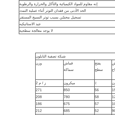
إنه مقاوم للمواد الكيميائية والتآكل والحرارة والرطوبة
الحد الأدنى من فقدان التوتر أثناء عملية التمدد
تسجيل محسّن بسبب توتر النسيج المستقر
جيد الاستاتيكيه
لا يوجد معالجة سطحية
شبكة تصفية النايلون
يفتح
قماش
وزن
اح
سطح
سماكة
ن
٪
ميكرون
ز / م 2
271
850
56
1
208
780
58
1
186
675
57
1
212
685
52
9