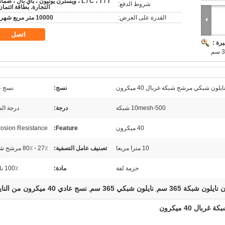
L / C ، T / T ، ويسترن يونيون ، باي بال ، ضما
شروط الدفع:
التجارة. بطاقة ائتمان
القدرة على العرض:
10000 متر مربع شهريا
اتصل
رة :
ون شبكي مرشح شبكة غربال 40 ميكرون
نسج:
نسج ع
10mesh-500 شبكة
درجة:
درجة ال
40 ميكرون
Feature:
rosion Resistance
10 مترا مربعا
تصنيف عامل التصفية:
27٪ - 80٪ مرشح شبكي
حزمة لفة
مادة:
100٪ نايلون
نايلون شبكي 365 سم
نسج عادي 40 ميكرون من النايلون
,
,
ل 40 ميكرون