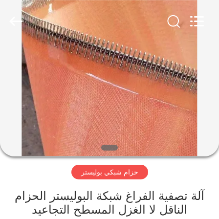
Hebei
Reking
Wire
Mesh
Co.,Ltd.
All
Rights
Reserved.
منزل،
بيت
منتجات
معلومات
عنا
حزام شبكي بوليستر
جولة
في
آلة تصفية الفراغ شبكة البوليستر الحزام
الناقل لا الغزل المسطح التجاعيد
المعمل