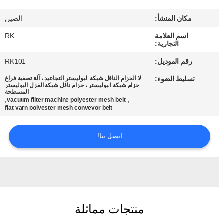
مكان المنشأ:
الصين
مراقبة
اسم العلامة
RK
الجودة
التجارية:
رقم الموديل:
RK101
اتصل
تسليط الضوء:
لا الحزام الناقل شبكة البوليستر التجاعيد ، آلة تصفية فراغ
بنا
حزام شبكة البوليستر ، حزام ناقل شبكة الغزل البوليستر
المسطحة
,
,
vacuum filter machine polyester mesh belt
flat yarn polyester mesh conveyor belt
أخبار
اتصل بنا!
اطلب
اقتباس
خريطة
منتجات مماثلة
الموقع