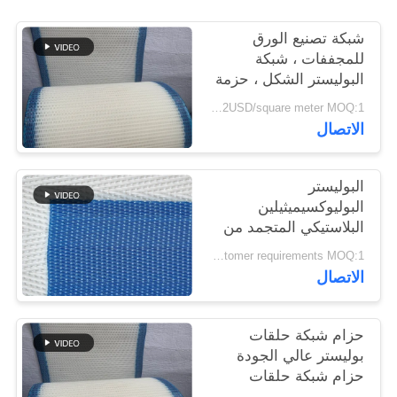
شبكة تصنيع الورق
PRIVACY
للمجففات ، شبكة
POLICY
البوليستر الشكل ، حزمة
شبكة غسل البولب
1.4-2USD/square meter MOQ:1 متر مربع
الاتصال
البوليستر
البوليوكسيميثيلين
البلاستيكي المتجمد من
الجودة الغذائية الشبكة
According to customer requirements MOQ:1 متر
المنسوجة الحلزونية برج
الاتصال
وصلة الناقل الشبكة
المطبقة محرك الجفاف
الحزام
حزام شبكة حلقات
بوليستر عالي الجودة
حزام شبكة حلقات
بوليستر 100٪ حزام