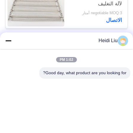
لآلة التغليف
negotiable MOQ:3 أمتار
الاتصال
Heidi Liu
فئات شعبية
جميع
1:02 PM
حزام سير شبكة
حزام شبكة دوامة
الأسلاك
Good day, what product are you looking for?
حزام شبكة أسلاك
حزام سير شبكة
مسطحة
سلسلة
شقة فليكس الحزام
حزام متوازن مركب
الناقل