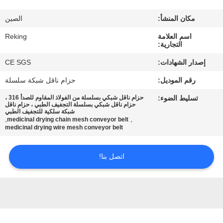
مكان المنشأ:
الصين
مراقبة
اسم العلامة
Reking
الجودة
التجارية:
إصدار الشهادات:
CE SGS
اتصل
رقم الموديل:
حزام ناقل شبكة سلسلة
بنا
تسليط الضوء:
حزام ناقل شبكي بسلسلة من الفولاذ المقاوم للصدأ 316 ،
حزام ناقل شبكي بسلسلة التجفيف الطبي ، حزام ناقل
شبكة سلكية للتجفيف الطبي
أخبار
,
,
medicinal drying chain mesh conveyor belt
medicinal drying wire mesh conveyor belt
اطلب
اتصل بنا!
اقتباس
خريطة
الموقع