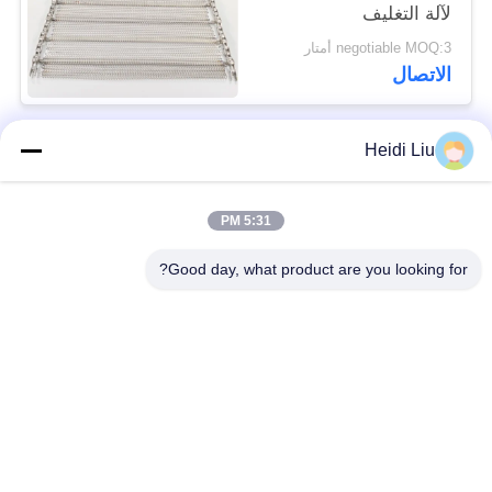
لآلة التغليف
negotiable MOQ:3 أمتار
الاتصال
Heidi Liu
فئات شعبية
جميع
5:31 PM
حزام سير شبكة
حزام شبكة دوامة
الأسلاك
Good day, what product are you looking for?
حزام شبكة أسلاك
حزام سير شبكة
مسطحة
سلسلة
شقة فليكس الحزام
حزام متوازن مركب
الناقل