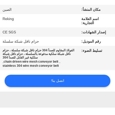
مكان المنشأ:
الصين
مراقبة
اسم العلامة
Reking
الجودة
التجارية:
إصدار الشهادات:
CE SGS
اتصل
رقم الموديل:
حزام ناقل شبكة سلسلة
بنا
تسليط الضوء:
الفولاذ المقاوم للصدأ 304 حزام ناقل شبكة سلسلة ، حزام
ناقل شبكة سلكية مدفوعة بالسلسلة ، حزام ناقل شبكة
سلكية غير القابل للصدأ 304
أخبار
,
,
chain driven wire mesh conveyor belt
stainless 304 wire mesh conveyor belt
اطلب
اتصل بنا!
اقتباس
خريطة
الموقع