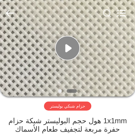
Hebei
Reking
Wire
Mesh
Co.,Ltd.
All
Rights
Reserved.
منزل،
بيت
منتجات
معلومات
عنا
حزام شبكي بوليستر
جولة
في
1x1mm هول حجم البوليستر شبكة حزام
حفرة مربعة لتجفيف طعام الأسماك
المعمل