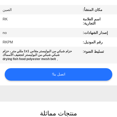
مكان المنشأ:
الصين
مراقبة
اسم العلامة
RK
الجودة
التجارية:
إصدار الشهادات:
no
اتصل
رقم الموديل:
RKPM
بنا
تسليط الضوء:
حزام شبكي من البوليستر مقاس 1x1 مللي متر ، حزام
شبكي شبكي من البوليستر لتجفيف الأسماك
,
drying fish food polyester mesh belt
أخبار
اتصل بنا!
اطلب
اقتباس
خريطة
منتجات مماثلة
الموقع