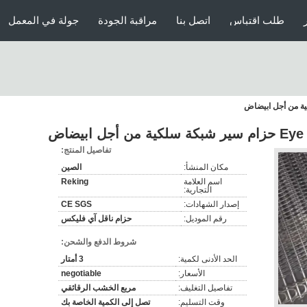
طلب اقتباس
اتصل بنا
مراقبة الجودة
جولة في المعمل
ل ابيضاض
تفاصيل المنتج:
مكان المنشأ:
الصين
اسم العلامة
Reking
التجارية:
إصدار الشهادات:
CE SGS
رقم الموديل:
حزام ناقل آي فليكس
شروط الدفع والشحن:
الحد الأدنى لكمية:
3 أمتار
الأسعار:
negotiable
تفاصيل التغليف:
مربع الخشب الرقائقي
وقت التسليم:
تصل إلى الكمية الخاصة بك