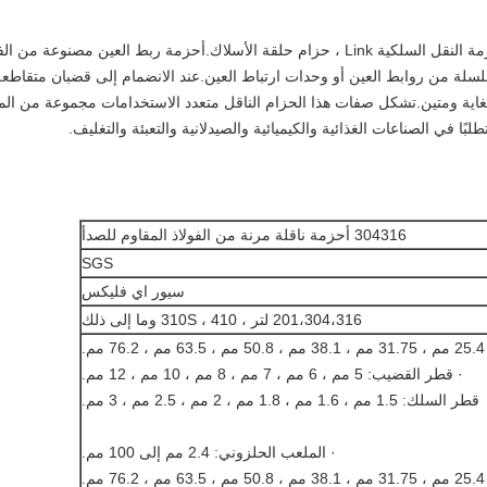
يُطلق على الحزام الناقل Eye flex أيضًا اسم أحزمة النقل السلكية Link ، حزام حلقة الأسلاك.أحزمة ربط العين مصنوعة من
لة من روابط العين أو وحدات ارتباط العين.عند الانضمام إلى قضبان متقاطعة
لغاية ومتين.تشكل صفات هذا الحزام الناقل متعدد الاستخدامات مجموعة من المز
بًا في الصناعات الغذائية والكيميائية والصيدلانية والتعبئة والتغليف.
304316 أحزمة ناقلة مرنة من الفولاذ المقاوم للصدأ
SGS
سيور اي فليكس
201،304،316 لتر ، 310S ، 410 وما إلى ذلك
.
· قطر القضيب: 5 مم ، 6 مم ، 7 مم ، 8 مم ، 10 مم ، 12 مم.
قطر السلك: 1.5 مم ، 1.6 مم ، 1.8 مم ، 2 مم ، 2.5 مم ، 3 مم.
· الملعب الحلزوني: 2.4 مم إلى 100 مم.
.