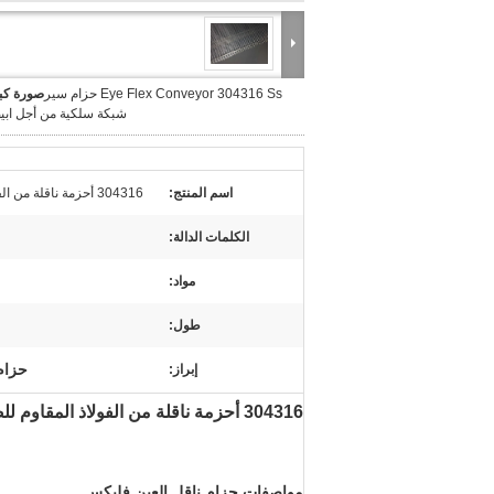
Eye Flex Conveyor 304316 Ss حزام سير
صورة كبي
شبكة سلكية من أجل اب
اسم المنتج:
304316 أحزمة ناقلة من الفولاذ المقاوم للصدأ Eye Flex للتبييض
الكلمات الدالة:
مواد:
طول:
حزام 
إبراز:
304316 أحزمة ناقلة من الفولاذ المقاوم للصدأ Eye Flex للتبييض
مواصفات حزام ناقل العين فليكس