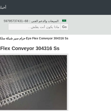
أخبار
المبيعات والدعم الفنى：
86--13473759795
Go
Eye Flex Conveyor 304316 Ss حزام سير شبكة سلكية من أجل ابيضاض
Eye Flex Conveyor 304316 Ss حزام سير شبكة سلكية من أج