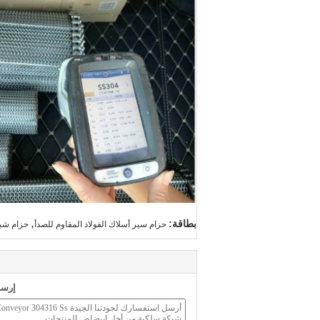
,
بطاقة:
حزام سير أسلاك الفولاذ المقاوم للصدأ
حزام شبك
إرسا