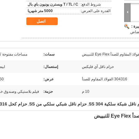
شروط الدفع:
T / TL / C ويسترن يونيون باي بال
القدرة على العرض:
5000 متر شهريا
اتصل
رة :
يضاض
سمات:
مساحات مفتوحة كب
حزام ناقل آي فليكس
إستعمال:
ابي
304316 الفولاذ المقاوم للصدأ
عرض:
50 سم
10 م
حزمة:
فيلم بلاستيكي وصندوق خ
ناقل شبكة سلكية 304 SS
حزام ناقل شبكي سلكي من SS
حزام كحل 316 SS
,
,