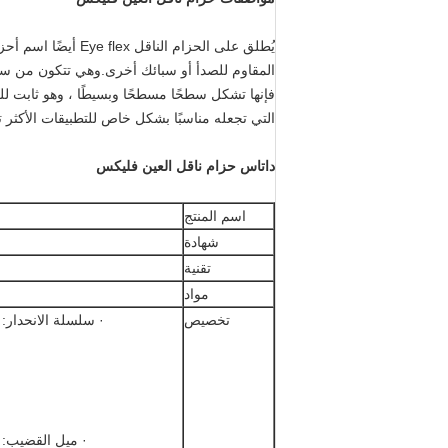
المقاوم للصدأ أو سبائك أخرى.وهي تتكون من سلس
فإنها تشكل سطحًا مسطحًا وبسيطًا ، وهو ثابت ل
التي تجعله مناسبًا بشكل خاص للتطبيقات الأكثر تطل
داتاس حزام ناقل العين فليكس
اسم المنتج
شهادة
تقنية
مواد
تخصيص
· سلسلة الانحدار: 25.4 مم ، 31.75 مم ، 38.1 مم ، 50.8 مم ، 63.5 مم ، 76.2 مم
· ميل القضيب: 25.4 مم ، 31.75 مم ، 38.1 مم ، 50.8 مم ، 63.5 مم ، 76.2 مم