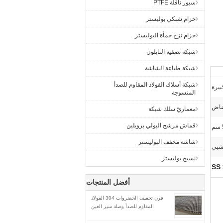
سيور ناقلة PTFE
حزام شبكي بوليستر
حزام نزح حمأة البوليستر
شبكة تصفية النايلون
شبكة طباعة الشاشة
شبكة أسلاك الفولاذ المقاوم للصدأ
يرة
المنسوجة
ضاض
معماريّ سلك شبكة
قماش مرشح البولي بروبلين
شاشة مجفف البوليستر
شبي
نسيج بوليستر
أفضل المنتجات
فرن تجفيف الخضروات 304 الفولاذ
المقاوم للصدأ وصلة سير العين