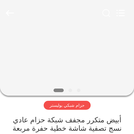
Hebei
Reking
Wire
Mesh
Co.,Ltd.
All
Rights
Reserved.
منزل،
بيت
منتجات
معلومات
عنا
حزام شبكي بوليستر
جولة
في
أبيض متكرر مجفف شبكة حزام عادي
نسج تصفية شاشة خطية حفرة مربعة
المعمل