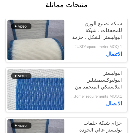
منتجات مماثلة
PRIVACY
شبكة تصنيع الورق
POLICY
للمجففات ، شبكة
البوليستر الشكل ، حزمة
شبكة غسل البولب
1.4-2USD/square meter MOQ:1 متر مربع
الاتصال
البوليستر
البوليوكسيميثيلين
البلاستيكي المتجمد من
الجودة الغذائية الشبكة
According to customer requirements MOQ:1 متر
المنسوجة الحلزونية برج
الاتصال
وصلة الناقل الشبكة
المطبقة محرك الجفاف
الحزام
حزام شبكة حلقات
بوليستر عالي الجودة