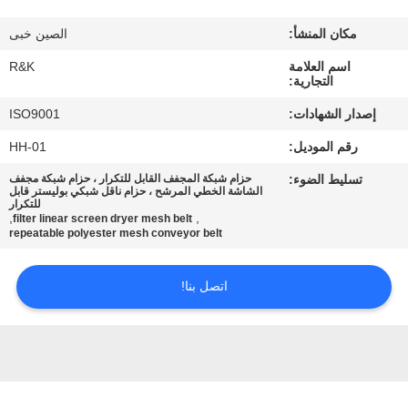
مكان المنشأ:
الصين خبى
مراقبة
اسم العلامة
R&K
الجودة
التجارية:
إصدار الشهادات:
ISO9001
اتصل
رقم الموديل:
HH-01
بنا
تسليط الضوء:
حزام شبكة المجفف القابل للتكرار ، حزام شبكة مجفف
الشاشة الخطي المرشح ، حزام ناقل شبكي بوليستر قابل
للتكرار
أخبار
,
,
filter linear screen dryer mesh belt
repeatable polyester mesh conveyor belt
اطلب
اتصل بنا!
اقتباس
خريطة
الموقع