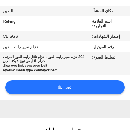
مكان المنشأ:
الصين
مراقبة
اسم العلامة
Reking
الجودة
التجارية:
إصدار الشهادات:
CE SGS
اتصل
رقم الموديل:
حزام سير رابط العين
بنا
تسليط الضوء:
304 حزام سير رابط العين ، حزام ناقل رابط العين المرنة ،
حزام ناقل من نوع شبكة العين
,
,
flex eye link conveyor belt
أخبار
eyelink mesh type conveyor belt
اتصل بنا!
اطلب
اقتباس
خريطة
الموقع