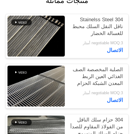
منتجات مماثلة
PRIVACY
304 Stainelss Steel
POLICY
ناقل النقل السلك محبط
للغسالة الخضار
negotiable MOQ:3 أمتار
الاتصال
الصلبة المخصصة الصف
الغذائي العين الربط
المعدن الشبكة الحزام
الناقل
negotiable MOQ:3 أمتار
الاتصال
304 حزام سلك الناقل
من الفولاذ المقاوم للصدأ
حزام السلك المنسوج