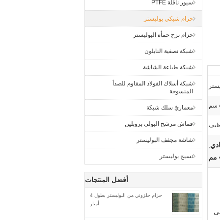
سيور ناقلة PTFE
حزام شبكي بوليستر
حزام نزح حمأة البوليستر
شبكة تصفية النايلون
شبكة طباعة الشاشة
شبكة أسلاك الفولاذ المقاوم للصدأ
المنسوجة
معماريّ سلك شبكة
قماش مرشح البولي بروبلين
ظيف
شاشة مجفف البوليستر
دي
,
نسيج بوليستر
أفضل المنتجات
حزام حلزوني من البوليستر بطول 4
أمتار
للحصول على