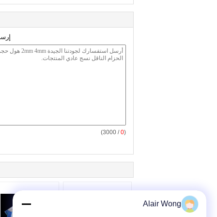
إرسا
/ 3000)
0
(
Alair Wong