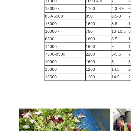
11000
> = 1600
7
8
> 15000
1100
4.3-4.6
6
850-6500
850
8.5-9
7
16000
1600
8.6
1
> 10000
750
10-10.5
8
6500
1800
8.5
1
14000
1600
9
1
7500-8500
2100
5-5.5
7
10000
1600
8
8
13000
1200
14.5
2
13500
1200
14.5
2