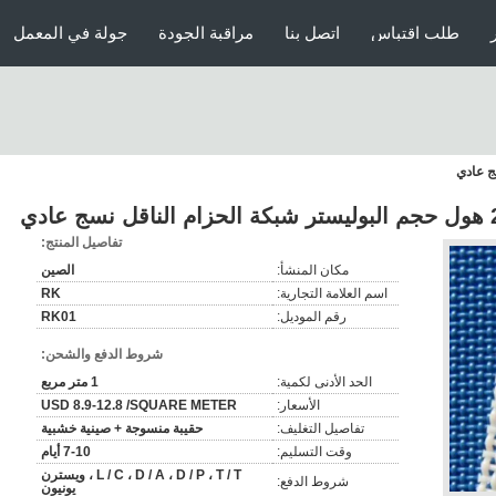
طلب اقتباس
اتصل بنا
مراقبة الجودة
جولة في المعمل
دي
تفاصيل المنتج:
مكان المنشأ:
الصين
اسم العلامة التجارية:
RK
رقم الموديل:
RK01
شروط الدفع والشحن:
الحد الأدنى لكمية:
1 متر مربع
الأسعار:
USD 8.9-12.8 /SQUARE METER
تفاصيل التغليف:
حقيبة منسوجة + صينية خشبية
وقت التسليم:
7-10 أيام
L / C ، D / A ، D / P ، T / T ، ويسترن
شروط الدفع:
يونيون