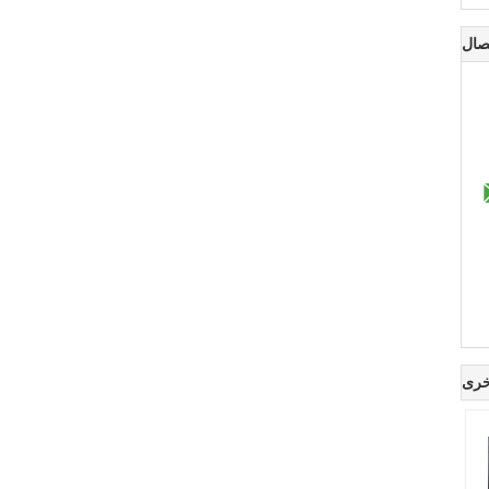
صال
خرى