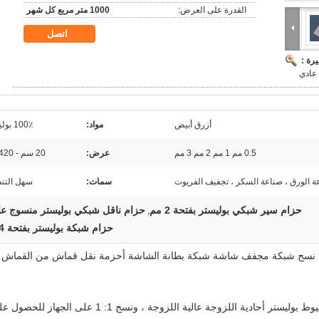
القدرة على العرض:
1000 متر مربع كل شهر
اتصل
رة :
 عادي
أزرق أبيض
مواد:
100٪ بوليستر
0.5 مم 1 مم 2 مم 3 مم
عرض:
20 سم - 420 سم
ة الورق ، صناعة السكر ، تجفيف الفريوت
سمات:
سهل التن
حزام سير شبكي بوليستر بفتحة 2 مم
حزام ناقل شبكي بوليستر منسوج عا
,
حزام شبكة بوليستر بفتحة 4 مم
شاشة شبكة مربعة من البوليستر مصنوعة من خيوط بوليستر أحادية اللزوجة عالية اللزوجة ، ونسج 1: 1 على الجهاز 