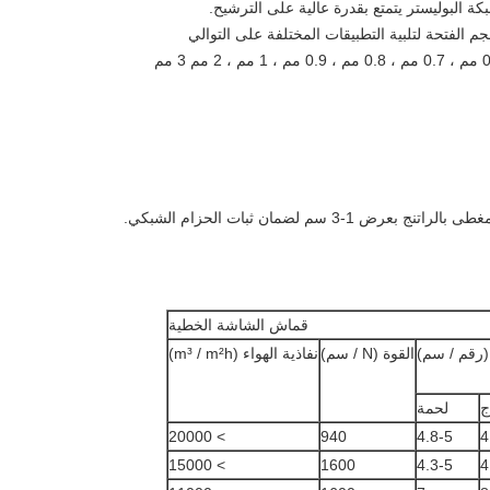
 البوليستر يتمتع بقدرة عالية على الترشيح.
 الفتحة لتلبية التطبيقات المختلفة على التوالي
سم لضمان ثبات الحزام الشبكي.
قماش الشاشة الخطية
 (رقم / سم)
القوة (N / سم)
نفاذية الهواء (m³ / m²h)
ج
لحمة
> 20000
940
4.8-5
4
> 15000
1600
4.3-5
4