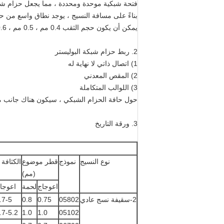
فتحة شبكية موحدة ومحددة ، مما يجعل حزام شبكة
بناءً على مسافة النسيج ، يوجد نطاق واسع من حجم
يمكن أن يكون حجم الثقب 0.4 مم ، 0.5 مم ، 0.6 مم ، 0.7 مم ، 0.8 مم ، 0.9 مم ، 1 مم ، 2 مم 3 مم
2. ربط حزام شبكة البوليستر
1) اتصال ذاتي لا نهاية له
2) المقص المعدني
3) اللوالب المتكاملة
حول حافة الحزام الشبكي ، سيكون هناك جانب مغطى بالراتنج بعرض 1-3 
3. ورقة التاريخ
نوع النسيج
نموذج
قطر موضوع
الكثافة
(مم)
اعوجاج
لحمة
اعوجا
2-سقيفة نسج عادي
05802
0.75
0.8
.7-5
.7-5.2
1.0
1.0
05102