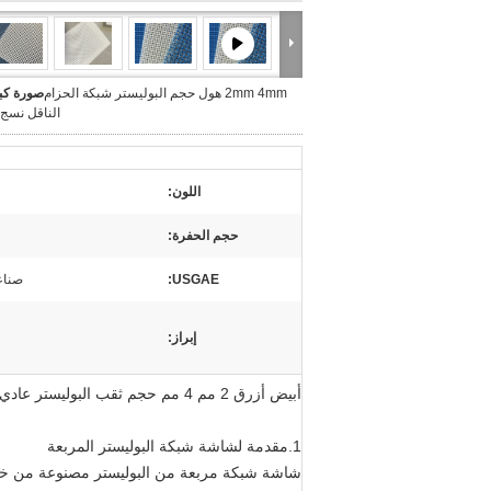
2mm 4mm هول حجم البوليستر شبكة الحزام
صورة كبي
الناقل نسج
اللون:
حجم الحفرة:
USGAE:
صناع
إبراز:
أبيض أزرق 2 مم 4 مم حجم ثقب البوليستر عادي نسج شبكة مجفف شاشة شبكة بطانة الشاشة أحزمة نقل قماش من القماش
1.مقدمة لشاشة شبكة البوليستر المربعة