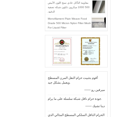
مقاومة التآكل عادي نسج اللون الأبيض
500 1000 ميكرون نايلون شبكة تصفية
الدقيق
Monofilament Plain Weave Food
Grade 500 Micron Nylon Filter Mesh
For Liquid Filter
أقوم بتثبيت حزام النقل المرن المسطح
ويعمل بشكل جيد.
—— ميرفين رو
جودة حزام ناقل شبكة سلسلة على ما يرام.
—— دينا تشيك
الحزام الناقل السلكي المسطح المثالي الذي