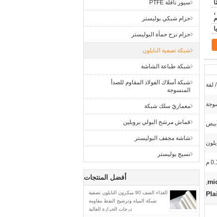
سيور ناقلة PTFE
ن ،
م
حزام شبكي بوليستر
حزام نزح حمأة البوليستر
شبكة تصفية النايلون
شبكة طباعة الشاشة
شبكة أسلاك الفولاذ المقاوم للصدأ
المنسوجة
وجة
معماريّ سلك شبكة
قماش مرشح البولي بروبلين
بيض
شاشة مجفف البوليستر
يلون
نسيج بوليستر
0 م
أفضل المنتجات
,
Pla
الغذاء الصف 90 ميكرون النايلون تصفية
شبكة المياه وترشيح النفط مقاومة
درجات الحرارة العالية