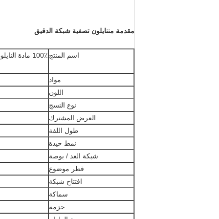
مقدمة من
نايلون تصفية شبكة الدقيق
اسم المنتج
مواد
اللون
نوع النسج
العرض المشترك
طول اللفة
نمط حيدة
شبكة العد / بوصة
قطر موضوع
افتتاح شبكة
سماكة
حزمة