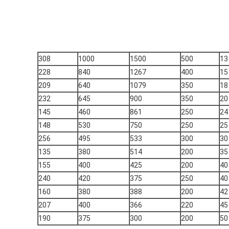
308
1000
1500
500
13
228
840
1267
400
15
209
640
1079
350
18
232
645
900
350
20
145
460
861
250
24
148
530
750
250
25
256
495
533
300
30
135
380
514
200
35
155
400
425
200
40
240
420
375
250
40
160
380
388
200
42
207
400
366
220
45
190
375
300
200
50