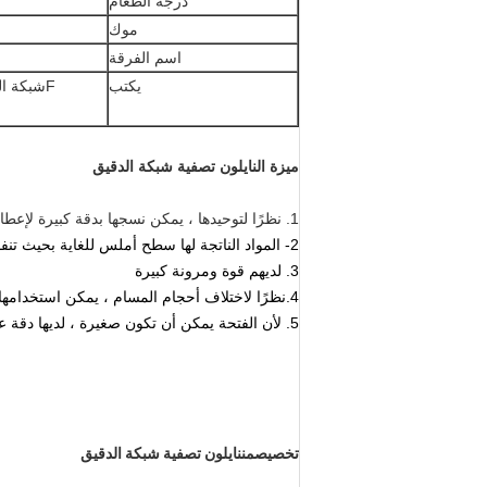
درجة الطعام
موك
اسم الفرقة
يكتب
F
شبكة ال
ميزة ال
نايلون تصفية شبكة الدقيق
1. نظرًا لتوحيدها ، يمكن نسجها بدقة كبيرة لإعطاء فتحات دقيقة ومنتظمة
2- المواد الناتجة لها سطح أملس للغاية بحيث تنفصل الجزيئات المرشحة عنها بسهولة
3. لديهم قوة ومرونة كبيرة
4.
نظرًا لاختلاف أحجام المسام ، يمكن استخدامها
5. لأن الفتحة يمكن أن تكون صغيرة ، لديها دقة عالية جدا.يمكن تكييفها مع جميع تطبيقات التصفية
تخصيص
من
نايلون تصفية شبكة الدقيق