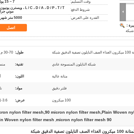
وقت التسليم:
7 ~ 15 يومًا
L / C ، D / A ، D / P ، T / T ، ويسترن يونيو
شروط الدفع:
موني جرا
القدرة على العرض:
5000 متر شهريا
رة :
اتصل
 شبكة
طول:
30-70 م / لفة
شبكة النايلون المنسوجة عادي
تقنية:
منس
متانة عالية
اللون:
أ
فلتر دقيق
مواد:
نا
100 ميكرون
عرض:
.1-3.6
in Woven nylon filter mesh
90 micron nylon filter mesh
,