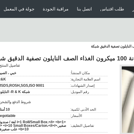
طلب اقتباس
اتصل بنا
مراقبة الجودة
جولة في المعمل
تفاصيل المنتج
مكان المنشأ:
خبي ، الصي
اسم العلامة التجارية:
R&K
إصدار الشهادات:
MSDS,ROSH,SGS,ISO 9001
رقم الموديل:
شبكة R & K- النايلون
شروط الدفع والشحن
الحد الأدنى لكمية:
10 أمتار
الأسعار:
egotiable
<i>1 Roll/Small Box.</i> <b>1 لفة / ص
تفاصيل التغليف:
صغير.</b> <i>10 Small Boxes/Carton.</i
<b>10 علب صغيرة /