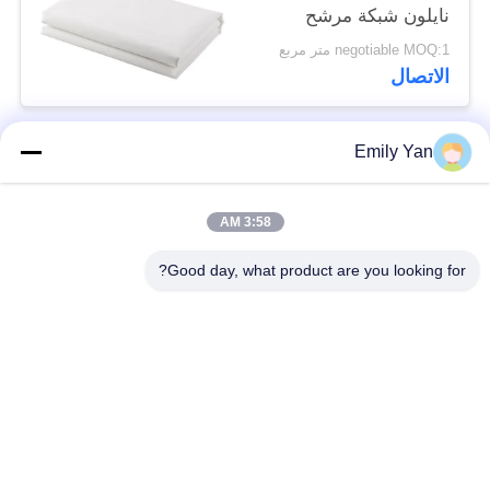
نايلون شبكة مرشح
منسوجة شبكة قماش
negotiable MOQ:1 متر مربع
مرشح
الاتصال
Emily Yan
فئات شعبية
جميع
3:58 AM
حزام سير شبكة
حزام شبكة دوامة
الأسلاك
Good day, what product are you looking for?
حزام شبكة أسلاك
حزام سير شبكة
مسطحة
سلسلة
شقة فليكس الحزام
حزام متوازن مركب
الناقل