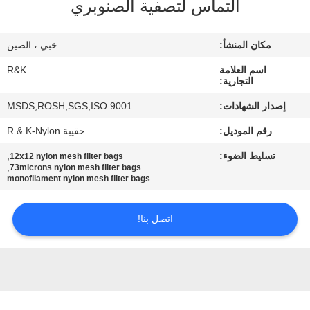
التماس لتصفية الصنوبري
مراقبة
مكان المنشأ:
خبي ، الصين
الجودة
اسم العلامة
R&K
التجارية:
اتصل
إصدار الشهادات:
MSDS,ROSH,SGS,ISO 9001
بنا
رقم الموديل:
حقيبة R & K-Nylon
تسليط الضوء:
,
12x12 nylon mesh filter bags
أخبار
,
73microns nylon mesh filter bags
monofilament nylon mesh filter bags
اطلب
اتصل بنا!
اقتباس
خريطة
الموقع