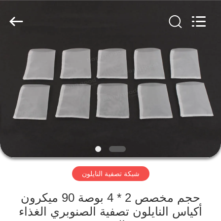
Hebei
Reking
Wire
Mesh
Co.,Ltd.
All
Rights
Reserved.
منزل،
بيت
منتجات
معلومات
عنا
شبكة تصفية النايلون
جولة
في
حجم مخصص 2 * 4 بوصة 90 ميكرون
أكياس النايلون تصفية الصنوبري الغذاء
المعمل