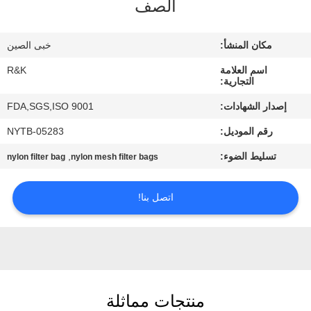
الصف
مراقبة
مكان المنشأ:
خبى الصين
الجودة
اسم العلامة
R&K
التجارية:
اتصل
إصدار الشهادات:
FDA,SGS,ISO 9001
بنا
رقم الموديل:
NYTB-05283
تسليط الضوء:
,
nylon filter bag
nylon mesh filter bags
أخبار
اتصل بنا!
اطلب
اقتباس
خريطة
منتجات مماثلة
الموقع