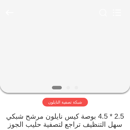
Hebei
Reking
Wire
Mesh
Co.,Ltd.
All
Rights
Reserved.
منزل،
بيت
منتجات
معلومات
عنا
شبكة تصفية النايلون
جولة
في
2.5 * 4.5 بوصة كيس نايلون مرشح شبكي
سهل التنظيف تراجع لتصفية حليب الجوز
المعمل