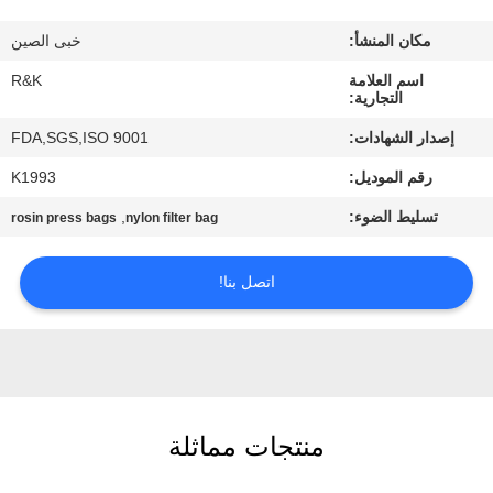
مكان المنشأ:
خبى الصين
مراقبة
اسم العلامة
R&K
الجودة
التجارية:
إصدار الشهادات:
FDA,SGS,ISO 9001
اتصل
رقم الموديل:
K1993
بنا
تسليط الضوء:
,
rosin press bags
nylon filter bag
أخبار
اتصل بنا!
اطلب
اقتباس
خريطة
منتجات مماثلة
الموقع