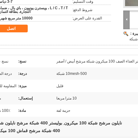
وقت التسليم:
3-7 دياس
L / C ، T / T ، ويسترن يونيون ، باي بال ، ضما
شروط الدفع:
التجارة. بطاقة ائتمان
القدرة على العرض:
10000 متر مربع شهريا
اتصل
رة :
ون شبكة مرشح أبيض / أصفر
نسج:
نسج ع
10mesh-500 شبكة
درجة:
درجة ال
قليل
ميزة:
المقاومة لل
10 مترا مربعا
إستعمال:
م
حزمة لفة
مادة:
100٪ نيلون
نايلون مرشح شبكة 100 ميكرون
بوليستر 400 شبكة مرشح نايلون شبكة
,
400 شبكة مرشح قماش 100 ميكرون