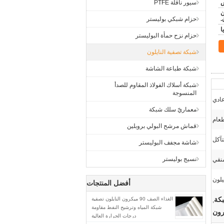
سيور ناقلة PTFE
ن
.
حزام شبكي بوليستر
حزام نزح حمأة البوليستر
شبكة تصفية النايلون
شبكة طباعة الشاشة
شبكة أسلاك الفولاذ المقاوم للصدأ
المنسوجة
ادي
معماريّ سلك شبكة
طعام
قماش مرشح البولي بروبلين
تآكل
شاشة مجفف البوليستر
نسيج بوليستر
نقي
أفضل المنتجات
الغذاء الصف 90 ميكرون النايلون تصفية
,
شبكة المياه وترشيح النفط مقاومة
درجات الحرارة العالية