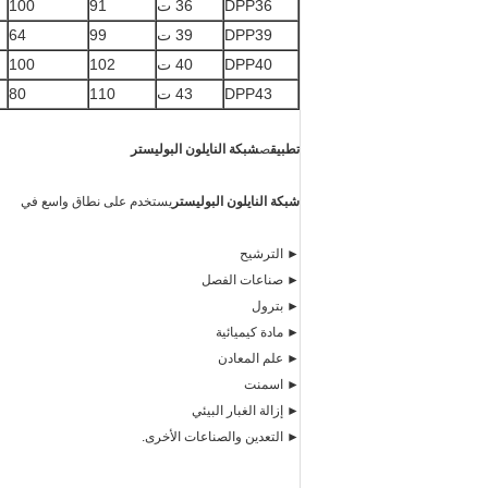
DPP36
36 ت
91
100
DPP39
39 ت
99
64
DPP40
40 ت
102
100
DPP43
43 ت
110
80
تطبيق
ص
شبكة النايلون البوليستر
شبكة النايلون البوليستر
يستخدم على نطاق واسع في
► الترشيح
► صناعات الفصل
► بترول
► مادة كيميائية
► علم المعادن
► اسمنت
► إزالة الغبار البيئي
► التعدين والصناعات الأخرى.