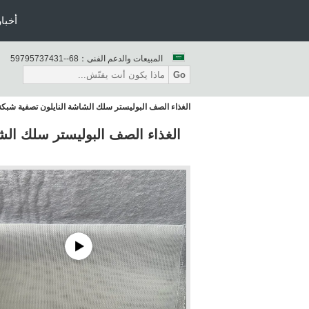
أخبار
المبيعات والدعم الفنى：
86--13473759795
Go
الغذاء الصف البوليستر سلك الشاشة النايلون تصفية شبكة 100 ميكرون أبيض / أصفر 400 شب