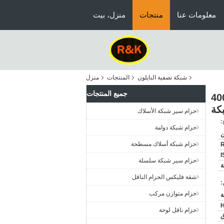
معلومات عنا
منتجات
منزل، بيت
شبكة تصفية النايلون
المنتجات
منزل
جميع المنتجات
يستر سلك الشاشة النايلون تصفية شبكة 100 ميكرون أبيض / أصفر 400
كة
حزام سير شبكة الأسلاك
:
حزام شبكة دوامة
ن
حزام شبكة أسلاك مسطحة
I
حزام سير شبكة سلسلة
شقة فليكس الحزام الناقل
:
حزام متوازن مركب
H
حزام ناقل لوحة
ق