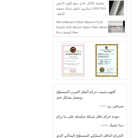
مقاومة التآكل عادي نسج اللون الأبيض
500 1000 ميكرون نايلون شبكة تصفية
الدقيق
Monofilament Plain Weave Food
Grade 500 Micron Nylon Filter Mesh
For Liquid Filter
أقوم بتثبيت حزام النقل المرن المسطح
ويعمل بشكل جيد.
—— ميرفين رو
جودة حزام ناقل شبكة سلسلة على ما يرام.
—— دينا تشيك
الحزام الناقل السلكي المسطح المثالي الذي