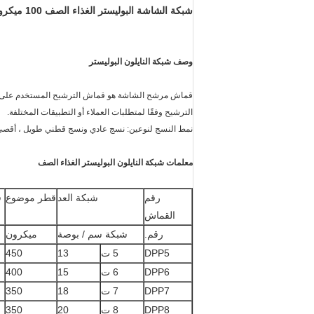
شبكة الشاشة البوليستر الغذاء الصف 100 ميكرون شبكة مرشح أبيض / أصفر
وصف شبكة النايلون البوليستر
قماش مرشح الشاشة هو قماش الترشيح المستخدم على ن
الترشيح وفقًا لمتطلبات العملاء أو التطبيقات المختلفة.
نمط النسج لنوعين: نسج عادي ونسج قطني طويل ، أقصى عرض 6
معلمات شبكة النايلون البوليستر الغذاء الصف
رقم
شبكة العد
قطر موضوع
ف
القماش
رقم.
شبكة سم / بوصة
ميكرون
DPP5
5 ت
13
450
DPP6
6 ت
15
400
DPP7
7 ت
18
350
DPP8
8 ت
20
350