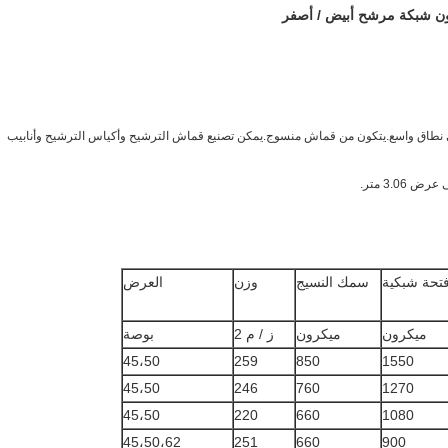
طاق واسع.يتكون من قماش منسوج.يمكن تصنيع قماش الترشيح وأكياس الترشيح وأنابيب
3.0 متر.
تحة شبكية
سمك النسيج
وزن
العرض
ميكرون
ميكرون
ز / م 2
بوصة
45،50
259
850
1550
45،50
246
760
1270
45،50
220
660
1080
45،50،62
251
660
900