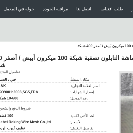
طلب اقتباس
اتصل بنا
مراقبة الجودة
جولة في المعمل
كة
الغذاء الصف البول
شب
تفاصيل المنتج
مكان المنشأ:
خبي ، الصي
اسم العلامة التجارية:
R&K
إصدار الشهادات:
SO9001:2008,SGS,FDA
رقم الموديل:
10-600 شبكة
شروط الدفع والشحن
الحد الأدنى لكمية:
100 قطعة
الأسعار:
ebei Reking Wire Mesh Co.,ltd
تفاصيل التغليف:
تغليف أنبوب الور