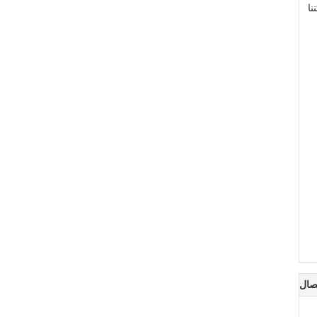
نا
صال