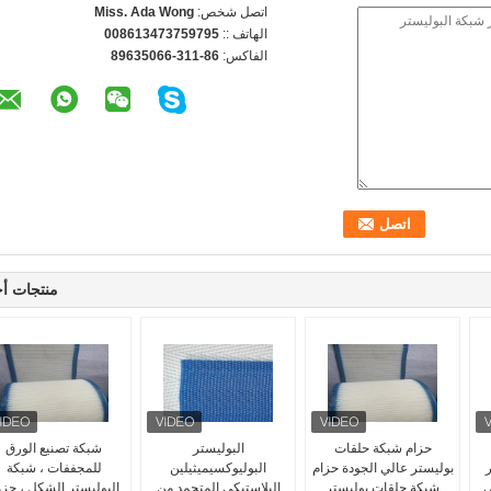
اتصل شخص:
Miss. Ada Wong
الهاتف ::
008613473759795
الفاكس:
86-311-89635066
منتجات أ
حزام شبكة حلقات
البوليستر
شبكة تصنيع الورق
ر
بوليستر عالي الجودة حزام
البوليوكسيميثيلين
للمجففات ، شبكة
ي
شبكة حلقات بوليستر
البلاستيكي المتجمد من
البوليستر الشكل ، حز