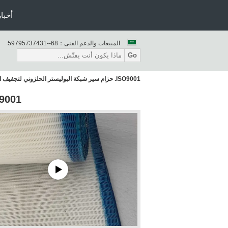
أخبار
المبيعات والدعم الفنى：
86--13473759795
Go
ISO9001. حزام سير شبكة البوليستر الحلزوني لتجفيف الطعام
ISO9001. حزام سير شبكة البوليس