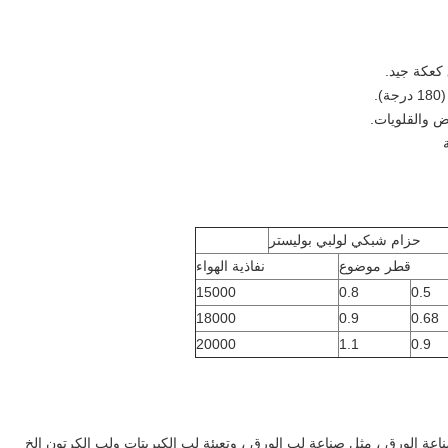
ق كعكة جيد.
.
ض والقلويات.
حزام شبكي لولبي بوليستر
قطر موضوع
نفاذية الهواء
15000
0.8
0.5
18000
0.9
0.68
20000
1.1
0.9
عة الورق ، مثل صناعة لب الورق ، وتعبئة لب الكبريتات ولب الكرتون إلخ