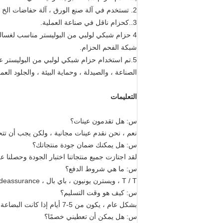
2. تستخدم في آلة صنع الورق ، آلة حفاضات الخ
3..كحزام ناقل في صناعة العملية.
4 حزام شبكي لولبي من البوليستر مناسب لغسالة مرشح الضغط العالي وغسالة الحزام الأفقي وفاصل اللب والسائل و
شبكة الفحم الحزام.
5.تم استخدام حزام شبكي لولبي من البوليستر على نطاق واسع في جميع أنواع الصناعات ، مثل الطباعة والصباغة والطعام والملح
الصناعة ، والصيدلة ، وحماية البيئة ، والجلود العم
التعليمات 
س: هل تقدمون عينات؟
نعم ، نحن نقدم عينات مجانية ، ولكن يجب أن ت
س: هل يمكنك ضمان جودة منتجاتك؟
لقد اجتازت جميع منتجاتنا اختبار الجودة وحصلنا على شهادات 
س: ما هي شروط الدفع؟
T / T ، ويسترن يونيون ، باي بال ، DDP ، DDU ، Tradeassurance ، إلخ.
س: كيف هو وقت التسليم؟
بشكل عام ، يكون من 5-7 أيام إذا كانت البضاعة في المخزون ، أو 10-20 يومًا إذا لم تكن البضاعة في المخزون ، فهي وفقًا للكمية.
س: هل يمكن أن تعطيني خصمًا؟