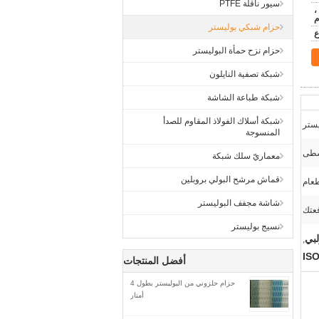
سيور ناقلة PTFE
ن ،
م
حزام شبكي بوليستر
حزام نزح حمأة البوليستر
شبكة تصفية النايلون
شبكة طباعة الشاشة
شبكة أسلاك الفولاذ المقاوم للصدأ
يستر
المنسوجة
سطى
معماريّ سلك شبكة
قماش مرشح البولي بروبلين
طعام
شاشة مجفف البوليستر
نسيج بوليستر
لبي
,
أفضل المنتجات
حزام حلزوني من البوليستر بطول 4
أمتار