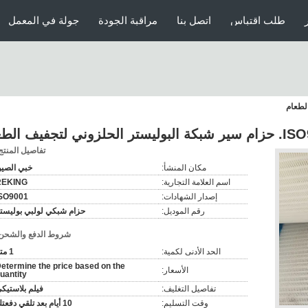
طلب اقتباس
اتصل بنا
مراقبة الجودة
جولة في المعمل
تر الحلزوني لتجفيف الطعام
تفاصيل المنتج
مكان المنشأ:
خبي الصي
اسم العلامة التجارية:
REKING
إصدار الشهادات:
SO9001
رقم الموديل:
حزام شبكي لولبي بوليست
شروط الدفع والشحن
الحد الأدنى لكمية:
1 متر
etermine the price based on the
الأسعار:
uantity
تفاصيل التغليف:
فيلم بلاستيك
وقت التسليم:
10 أيام بعد تلقي دفعتك