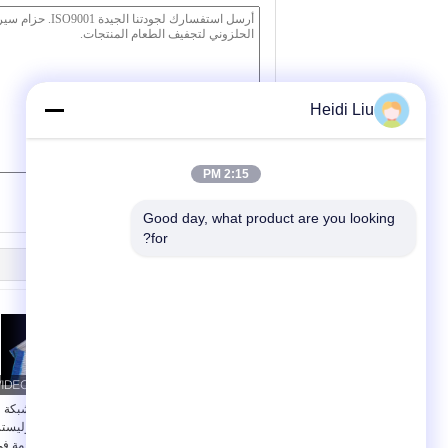
Heidi Liu
2:15 PM
/ 3000)
0
(
Good day, what product are you looking 
for?
شريط تجفيف مرشح ذو
شريط نقل بالشبكة
شبكة حلزونية من
الحلزونية من البوليست
البوليستر ذو خيط واحد
للأنسجة المستخدمة ف