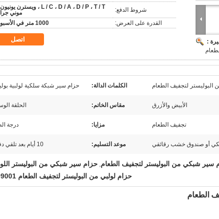
L / C ، D / A ، D / P ، T / T ، ويسترن يونيو
شروط الدفع:
موني جرا
القدرة على العرض:
1000 متر في الأسبوع
اتصل
رة :
طعام
 البوليستر لتجفيف الطعام
الكلمات الدالة:
حزام سير شبكة سلكية لولبية بول
الأبيض والأزرق
مقاس الخاتم:
الحلقة الو
تجفيف الطعام
مزايا:
درجة ال
يكي أو صندوق خشب رقائقي
موعد التسليم:
10 أيام بعد تلقي دفعتك
 سير شبكي من البوليستر لتجفيف الطعام
حزام سير شبكي من البوليستر اللو
,
حزام لولبي من البوليستر لتجفيف الطعام ISO9001
ف الطعام