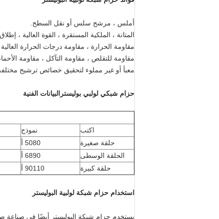
أملس ، مرشح سلس أو نقل السطح.
المتانة ، الملكية المستقرة ، القوة العالية ، إطلا
مقاومة الحرارة ، مقاومة درجات الحرارة العالية (180 درجة)
مقاومة للتقلص ، مقاومة التآكل ، مقاومة الأحما
معبأ أو غير مملوء لتحقيق خصائص ترشيح مختلفة
حزام شبكي لولبي بوليستر
البيانات الفنية
اكتب
نموذج
حلقة صغيرة
5080 أ
الحلقة الوسطى
6890 أ
حلقة كبيرة
90110 أ
استخدام حزام شبكة لولبية البوليستر
يستخدم حزام شبكة البوليستر أيضًا في صناعة صنا