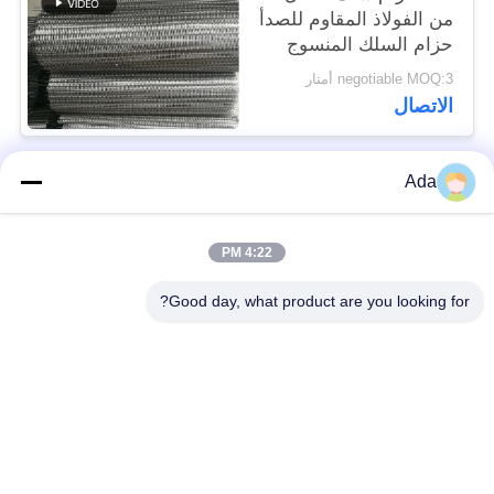
من الفولاذ المقاوم للصدأ
حزام السلك المنسوج
negotiable MOQ:3 أمتار
الاتصال
Ada
فئات شعبية
جميع
4:22 PM
حزام سير شبكة
حزام شبكة دوامة
الأسلاك
Good day, what product are you looking for?
حزام شبكة أسلاك
حزام سير شبكة
مسطحة
سلسلة
شقة فليكس الحزام
حزام متوازن مركب
الناقل