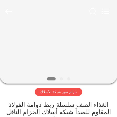
Hebei
Reking
Wire
Mesh
Co.,Ltd.
All
Rights
Reserved.
منزل،
بيت
منتجات
معلومات
عنا
حزام سير شبكة الأسلاك
جولة
في
الغذاء الصف سلسلة ربط دوامة الفولاذ
المقاوم للصدأ شبكة أسلاك الحزام الناقل
المعمل