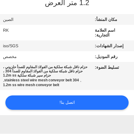
1.2 متر العرض
مراقبة
مكان المنشأ:
الصين
الجودة
اسم العلامة
RK
التجارية:
اتصل
إصدار الشهادات:
iso/SGS
بنا
رقم الموديل:
مخصص
تسليط الضوء:
حزام ناقل شبكة سلكية من الفولاذ المقاوم للصدأ حلزوني ،
أخبار
حزام ناقل شبكة سلكية من الفولاذ المقاوم للصدأ 304 ،
حزام سير شبكة سلكية 1.2m ss
,
,
304 stainless steel wire mesh conveyor belt
1.2m ss wire mesh conveyor belt
اطلب
اقتباس
اتصل بنا!
خريطة
الموقع