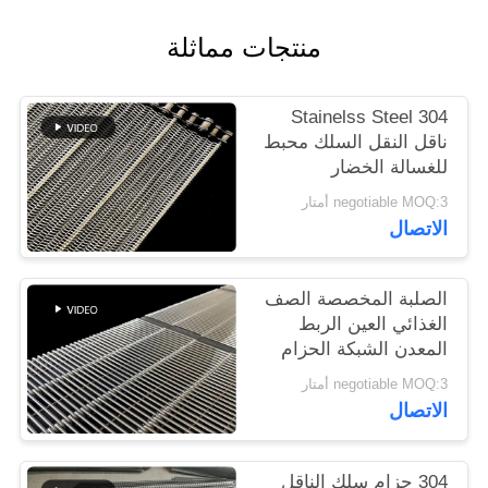
منتجات مماثلة
PRIVACY
POLICY
304 Stainelss Steel
ناقل النقل السلك محبط
للغسالة الخضار
negotiable MOQ:3 أمتار
الاتصال
الصلبة المخصصة الصف
الغذائي العين الربط
المعدن الشبكة الحزام
الناقل
negotiable MOQ:3 أمتار
الاتصال
304 حزام سلك الناقل