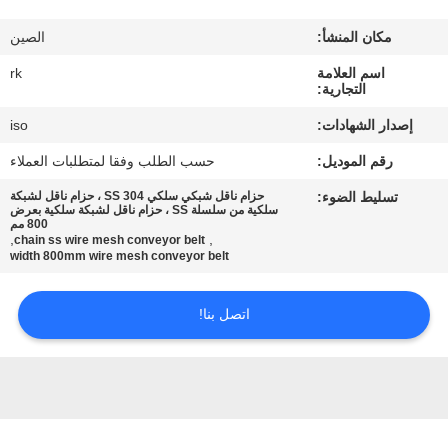
مكان المنشأ:
الصين
مراقبة
اسم العلامة
rk
الجودة
التجارية:
إصدار الشهادات:
iso
اتصل
رقم الموديل:
حسب الطلب وفقا لمتطلبات العملاء
بنا
تسليط الضوء:
حزام ناقل شبكي سلكي 304 SS ، حزام ناقل لشبكة
سلكية من سلسلة SS ، حزام ناقل لشبكة سلكية بعرض
800 مم
أخبار
,
,
chain ss wire mesh conveyor belt
width 800mm wire mesh conveyor belt
اطلب
اتصل بنا!
اقتباس
خريطة
الموقع