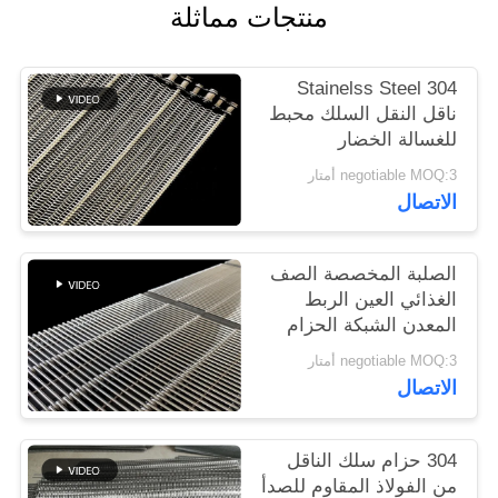
منتجات مماثلة
PRIVACY
304 Stainelss Steel
POLICY
ناقل النقل السلك محبط
للغسالة الخضار
negotiable MOQ:3 أمتار
الاتصال
الصلبة المخصصة الصف
الغذائي العين الربط
المعدن الشبكة الحزام
الناقل
negotiable MOQ:3 أمتار
الاتصال
304 حزام سلك الناقل
من الفولاذ المقاوم للصدأ