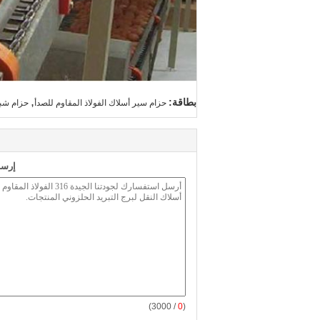
,
بطاقة:
حزام سير أسلاك الفولاذ المقاوم للصدأ
حزام شبك
إرسا
/ 3000)
0
(