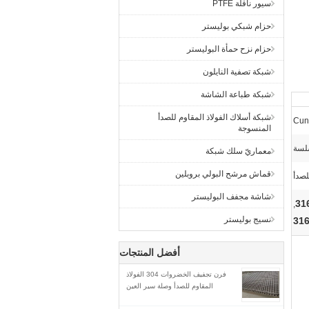
سيور ناقلة PTFE
حزام شبكي بوليستر
حزام نزح حمأة البوليستر
شبكة تصفية النايلون
شبكة طباعة الشاشة
شبكة أسلاك الفولاذ المقاوم للصدأ
Cun
المنسوجة
لسة
معماريّ سلك شبكة
قماش مرشح البولي بروبلين
لصدأ
شاشة مجفف البوليستر
,
نسيج بوليستر
أفضل المنتجات
فرن تجفيف الخضروات 304 الفولاذ
المقاوم للصدأ وصلة سير العين