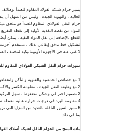
يتميز حزام شبكة الفولاذ المقاوم للصدأ بوظائف خ
العالية ، والتهوية الجيدة ، وليس من السهل أن يتش
حزام النقل الفولاذي المقاوم للصدأ هو ملحق مي
المواد من نقطة التغذية الأولية إلى نقطة التفري
القطع.بالإضافة إلى نقل المواد النقية ، يمكن أيض
لتشكيل خط تدفق إيقاعي.لذلك ، تستخدم أحزمة ا
لا غنى عنه في الأجهزة الأوتوماتيكية لمختلف الص
مميزات حزام النقل الشبكي الفولاذي المقاوم لل
1.مع خصائص الحمضية والقلوية والتآكل وانخفاض درجة الحرارة ؛
2.مع وظيفة النقل الجيدة ، مقاومة الكسر والأكسدة ؛
3.تصميم احترافي وشكل مضغوط ، سهل التركيب والتشغيل بسلاسة دون تشوه ؛
4.مقاومة البرد في درجات حرارة عالية معتدلة سلبية.
5.تتميز السيور الناقلة بالعديد من المزايا التي 
بما في ذلك:
مادة المنتج من الحزام الناقل لشبكة أسلاك الفولا