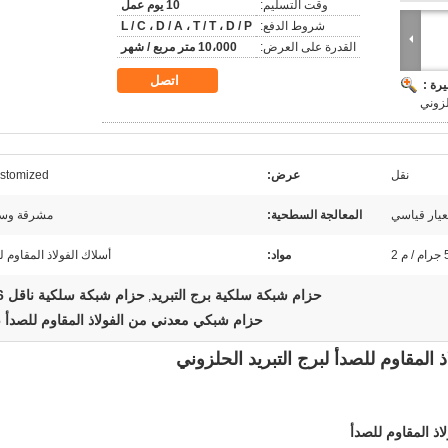
وقت التسليم:
10 يوم عمل
شروط الدفع:
L / C ، D / A ، T / T ، D / P
القدرة على العرض:
10،000 متر مربع / شهر
اتصل
رة :
لزوني
نقل
عرض:
stomized
المعالجة السطحية:
مشرقة وس
 2
مواد:
أسلاك الفولاذ المقاوم ل
حزام شبكة سلكية برج التبريد
حزام شبكة سلكية ناقل 316
,
حزام شبكي معدني من الفولاذ المقاوم للصدأ 316
ذ المقاوم للصدأ