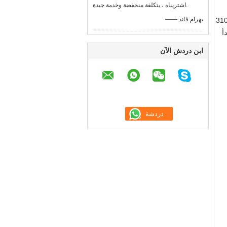
اشتريناه ، بتكلفة منخفضة وخدمة جيدة.
—— بهرام فاند
ذي زنبركي ، مواد فولاذية مقاومة للتآكل ومقاومة للحرارة العالية (304 ، 310 ، 310S
اوم للصدأ
ابن دردش الآن