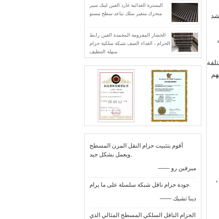
البسترة الغذائية غارد العين لينك سير
متحرك متغير سلك تباعد سطح مستو
شد
الخضار المفرومة المجمدة العين رابط
الحزام ، الغذاء الصف شبكة سلكية حزام
سهلة التنظيف
تلفة
هم
أقوم بتثبيت حزام النقل المرن المسطح
ويعمل بشكل جيد.
—— ميرفين رو
،
جودة حزام ناقل شبكة سلسلة على ما يرام.
—— دينا تشيك
الحزام الناقل السلكي المسطح المثالي الذي