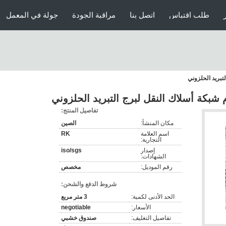
طلب اقتباس
اتصل بنا
مراقبة الجودة
جولة في المعمل
تفاصيل المنتج:
مكان المنشأ:
الصين
اسم العلامة
RK
التجارية:
إصدار
iso/sgs
الشهادات:
رقم الموديل:
مخصص
شروط الدفع والشحن:
الحد الأدنى لكمية:
3 متر مربع
الأسعار:
negotiable
تفاصيل التغليف:
صندوق خشبي