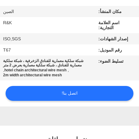
مكان المنشأ:
الصين
مراقبة
اسم العلامة
R&K
الجودة
التجارية:
إصدار الشهادات:
ISO,SGS
اتصل
رقم الموديل:
T67
بنا
تسليط الضوء:
شبكة سلكية معمارية للفنادق الزخرفية ، شبكة سلكية
معمارية للفنادق ، شبكة سلكية معمارية بعرض 2 متر
,
,
hotel chain architectural wire mesh
أخبار
2m width architectural wire mesh
اتصل بنا!
اطلب
اقتباس
خريطة
الموقع