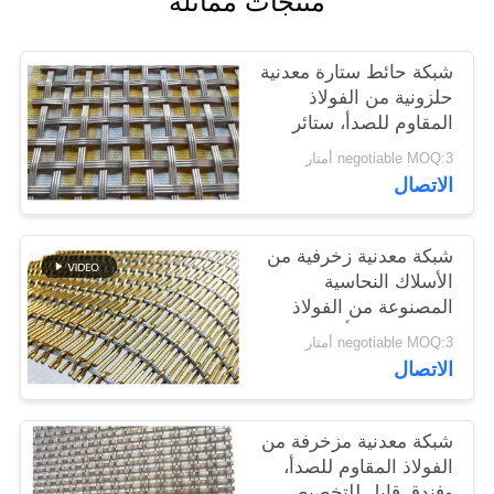
منتجات مماثلة
PRIVACY
شبكة حائط ستارة معدنية
POLICY
حلزونية من الفولاذ
المقاوم للصدأ، ستائر
ديكور للفنادق، شبكة
negotiable MOQ:3 أمتار
معدنية لتزيين الواجهة
الاتصال
المعمارية
شبكة معدنية زخرفية من
الأسلاك النحاسية
المصنوعة من الفولاذ
المقاوم للصدأ واسعة
negotiable MOQ:3 أمتار
مخصصة لبناء الجدران
الاتصال
الستارية
شبكة معدنية مزخرفة من
الفولاذ المقاوم للصدأ،
وفندق قابل للتخصيص،