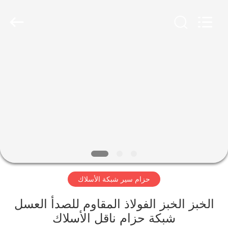
Hebei
Reking
Wire
Mesh
Co.,Ltd.
All
Rights
Reserved.
منزل،
بيت
منتجات
معلومات
عنا
حزام سير شبكة الأسلاك
جولة
في
الخبز الخبز الفولاذ المقاوم للصدأ العسل
شبكة حزام ناقل الأسلاك
المعمل