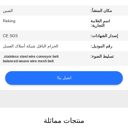
مكان المنشأ:
الصين
مراقبة
اسم العلامة
Reking
الجودة
التجارية:
إصدار الشهادات:
CE SGS
اتصل
رقم الموديل:
الحزام الناقل شبكة أسلاك العسل
بنا
تسليط الضوء:
,
stainless steel wire conveyor belt
balanced weave wire mesh belt
أخبار
اتصل بنا!
اطلب
اقتباس
خريطة
منتجات مماثلة
الموقع