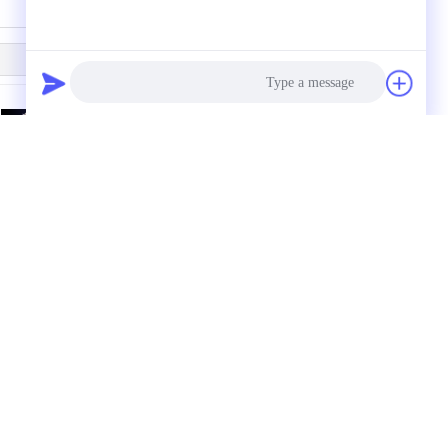
Photo
مصنعون حزام سلك النقل
304 حزام ناقل شبكة
الفولاذ المقاوم للصدأ
السلك الفولاذ المقاوم
للصدأ للتبريد
Video Call
Audio Call
طلب اقتباس
حز
نظام
مسط
الص
أرسلت
نظام