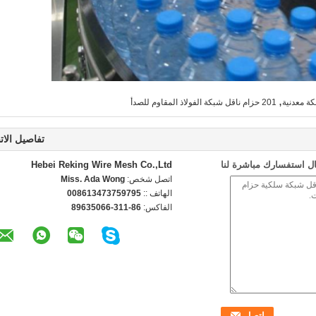
,
ة معدنية
201 حزام ناقل شبكة الفولاذ المقاوم للصدأ
تفاصيل الات
ل استفسارك مباشرة لنا
Hebei Reking Wire Mesh Co.,Ltd
اتصل شخص:
Miss. Ada Wong
الهاتف ::
008613473759795
الفاكس:
86-311-89635066