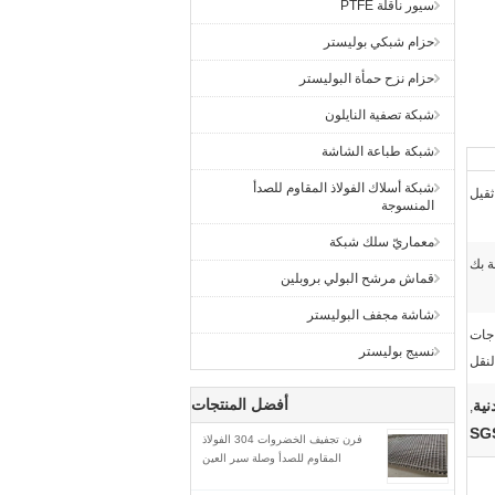
سيور ناقلة PTFE
حزام شبكي بوليستر
حزام نزح حمأة البوليستر
شبكة تصفية النايلون
شبكة طباعة الشاشة
شبكة أسلاك الفولاذ المقاوم للصدأ
ثقيل
المنسوجة
معماريّ سلك شبكة
ة بك
قماش مرشح البولي بروبلين
شاشة مجفف البوليستر
اجات
نسيج بوليستر
نقل
أفضل المنتجات
,
فرن تجفيف الخضروات 304 الفولاذ
المقاوم للصدأ وصلة سير العين