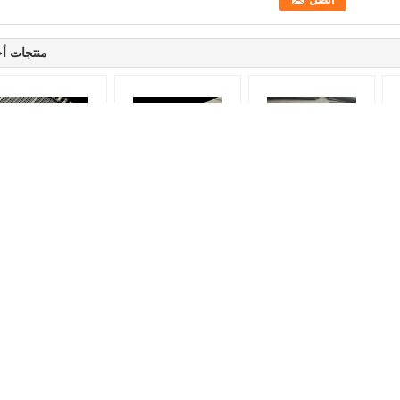
منتجات أ
304 حزام سلك الناقل من
الصلبة المخصصة الصف
304 Steel
الفولاذ المقاوم للصدأ حزام
الغذائي العين الربط
النقل السلك محبط
السلك المنسوج
المعدن الشبكة الحزام
للغسالة الخضار
الناقل
ام شبكة أسلاك مسطحة
شقة فليكس الحزام الناقل
 غربلة المنتج حزام سير شبكة معدنية
حزام سير شبكي مسطح متين Delivery
حة ، شبكة الغذاء حزام ارتفاع الكربون
توصيل الطعام والتجفيف في المخزون
لب
حزام سير مرن مسطح من الفولاذ المقاوم
 معالجة النفايات المضادة للتآكل الفولاذ
للصدأ 304 الصف لنقل ملفات تعريف