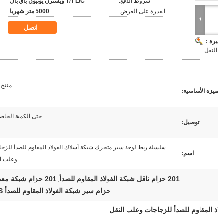
شروط الدفع:
T/T L/C ويسترن يونيون باي بال
القدرة على العرض:
5000 متر شهريا
اتصل
رة :
النقل
منتج 
ميزة الأساسية:
حتى الكمية الخاص
توصيل:
سلسلة ربط لوحة سير متحرك شبكة أسلاك الفولاذ المقاوم للصدأ للزج
اسم:
وعلب ال
201 حزام ناقل شبكة الفولاذ المقاوم للصدأ
201 حزام شبكة معدنية
,
حزام سير شبكة الفولاذ المقاوم للصدأ SGS
 المقاوم للصدأ للزجاجات وعلب النقل