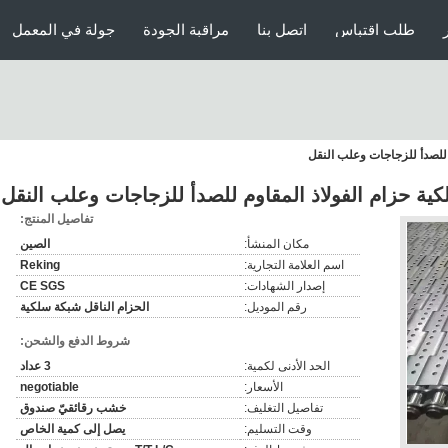
طلب اقتباس
اتصل بنا
مراقبة الجودة
جولة في المعمل
للصدأ للزجاجات وعلب النقل
ة حزام الفولاذ المقاوم للصدأ للزجاجات وعلب النقل
تفاصيل المنتج:
مكان المنشأ:
الصين
اسم العلامة التجارية:
Reking
إصدار الشهادات:
CE SGS
رقم الموديل:
الحزام الناقل شبكة سلكية
شروط الدفع والشحن:
الحد الأدنى لكمية:
3 عداد
الأسعار:
negotiable
تفاصيل التغليف:
خشب رقائقيّ صندوق
وقت التسليم:
يصل إلى كمية الخاص