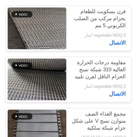
فرن بسكويت للطعام
PRIVACY
بحزام مركب من الصلب
POLICY
الكربوني 5 مم
negotiable MOQ:3 أمتار
الاتصال
مقاومة درجات الحرارة
العالية 310 شبكة نسج
الحزام الناقل لفرن تلبيد
negotiable MOQ:3 أمتار
الاتصال
مجمع الغذاء الصف
متوازن نسج V على شكل
حزام شبكة سلكية