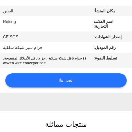
مكان المنشأ:
الصين
مراقبة
اسم العلامة
Reking
الجودة
التجارية:
إصدار الشهادات:
CE SGS
اتصل
رقم الموديل:
حزام سير شبكة سلكية
بنا
تسليط الضوء:
,
ss حزام ناقل شبكة سلكية ، حزام ناقل الأسلاك المنسوجة
woven wire conveyor belt
أخبار
اتصل بنا!
اطلب
اقتباس
خريطة
منتجات مماثلة
الموقع