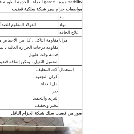
satbility جيدة ، garde الغذاء ، الخدمة الطويلة في الحياة ، اقتصادية.
مواصفات حزام سير شبكة سلكية قضيب
بند
مواد
الفولاذ المقاوم للصدأ 304 316 430 310 ، الكربون الصلب ، الصلب المجلفن وهلم جر
علاج الحافة
مزايا
مقاومة التآكل ، كل من الأحماض و
مقاومة درجات الحرارة العالية ، يمك
خدمة وقت طويل
التحميل الثقيل ، يمكن إضافة قضيب
استعمال
آلات التنظيف
أفران التجفيف
نقل الغذاء
خبز
التبريد والتجميد
تبخير وتجفيف
صور من قضيب سلك شبكة الحزام الناقل