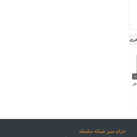
خرى
Stainelss  ناقل
حزام سير شبكة سلسلة