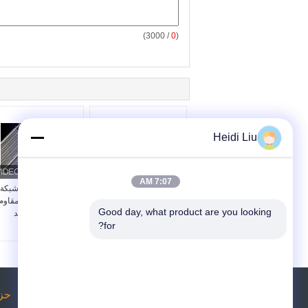
/ 3000)
0
(
Heidi Liu
7:07 AM
مصنعون حزام سلك النقل
304 حزام ناقل شبكة
الفولاذ المقاوم للصدأ
السلك الفولاذ المقاوم
Good day, what product are you looking 
للصدأ للتبريد
for?
طلب اقتباس
حز