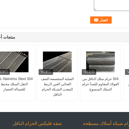
منتجات أ
304 حزام سلك الناقل من
الصلبة المخصصة الصف
304 Steel
الفولاذ المقاوم للصدأ حزام
الغذائي العين الربط
النقل السلك محبط
السلك المنسوج
المعدن الشبكة الحزام
للغسالة الخضار
الناقل
ام شبكة أسلاك مسطحة
شقة فليكس الحزام الناقل