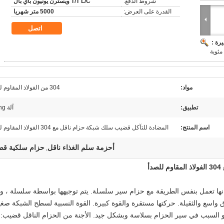
شروط الدفع:
T/T L/C ويسترن يونيون باي بال
القدرة على العرض:
5000 متر شهريا
اتصل
رة :
مواد:
304 من الفولاذ المقاوم للصدأ
تطبيق:
آلة drying
اسم المنتج:
المضادة للتآكل قضيب سلك شبكة حزام ناقل مع 304 الفولاذ المقاوم للصدأ
أحزمة سلم الغذاء ناقل
حزام سلكية ق
,
أ
نها تعمل بنفس الطريقة مع حزام سير سلسلة.
يتم توجيهها بواسطة سلسلة ، وا
 واسع والثقيلة.
حركتها مستقرة والقوة كبيرة.
القوة النسبية لسطح الشبكة صغي
و السبب في سير الحزام بسلاسة وبشكل جيد.
الأجنة من الحزام الناقل قضيب: