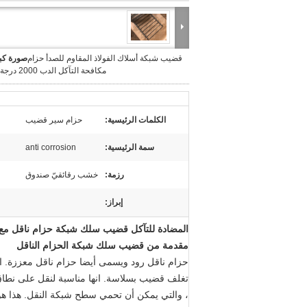
قضيب شبكة أسلاك الفولاذ المقاوم للصدأ حزام
صورة كبي
مكافحة التآكل الدب 2000 درجة مئوية
الكلمات الرئيسية:
حزام سير قضيب
سمة الرئيسية:
anti corrosion
رزمة:
خشب رقائقيّ صندوق
إبراز:
المضادة للتآكل قضيب سلك شبكة حزام ناقل مع 304 الفولاذ المقاوم للصد
مقدمة من قضيب سلك شبكة الحزام الناقل
حزام ناقل رود ويسمى أيضا حزام ناقل معززة.
ا
تغلف قضيب بسلاسة.
انها مناسبة لنقل على نطاق
، والتي يمكن أن تحمي سطح شبكة النقل.
هذا ه