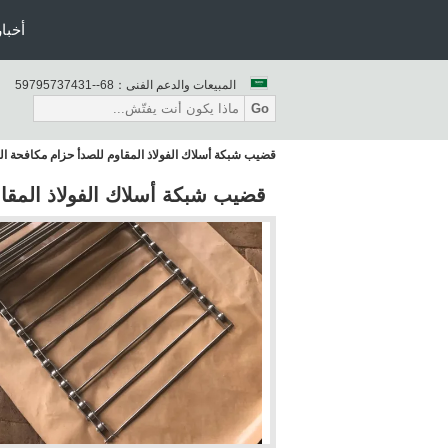
أخبار
المبيعات والدعم الفنى：
86--13473759795
Go
قضيب شبكة أسلاك الفولاذ المقاوم للصدأ حزام مكافحة التآكل الدب 000
قضيب شبكة أسلاك الفولاذ المقاوم للصدأ