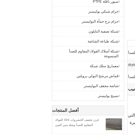
سيور ناقلة PTFE
حزام شبكي بوليستر
حزام نزح حمأة البوليستر
شبكة تصفية النايلون
شبكة طباعة الشاشة
شبكة أسلاك الفولاذ المقاوم للصدأ
المنسوجة
معماريّ سلك شبكة
قماش مرشح البولي بروبلين
شاشة مجفف البوليستر
ضيب
نسيج بوليستر
أفضل المنتجات
لتي
فرن تجفيف الخضروات 304 الفولاذ
رة
المقاوم للصدأ وصلة سير العين