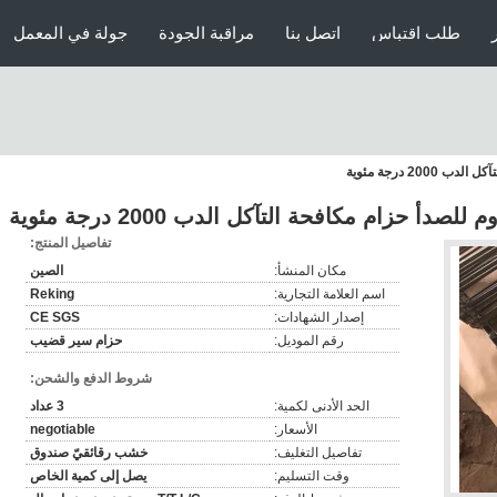
طلب اقتباس
اتصل بنا
مراقبة الجودة
جولة في المعمل
2 درجة مئوية
 حزام مكافحة التآكل الدب 2000 درجة مئوية
تفاصيل المنتج:
مكان المنشأ:
الصين
اسم العلامة التجارية:
Reking
إصدار الشهادات:
CE SGS
رقم الموديل:
حزام سير قضيب
شروط الدفع والشحن:
الحد الأدنى لكمية:
3 عداد
الأسعار:
negotiable
تفاصيل التغليف:
خشب رقائقيّ صندوق
وقت التسليم:
يصل إلى كمية الخاص